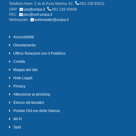
Telefono Amm. C.le di P.zza Marina, 61
091 238 93011
URP
urp@unipa.it
091 238 93666
PEC
pec@cert.unipa.it
Webmaster
webmaster@unipa.it
Accessibilità
Orientamento
Ufficio Relazioni con il Pubblico
Credits
Mappa del sito
Note Legali
Privacy
Attenzione al phishing
Elenco siti tematici
Portale OnLine delle Istanze
Wi-Fi
Spid