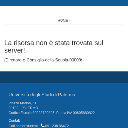
HOME
La risorsa non è stata trovata sul
server!
/Direttore-e-Consiglio-della-Scuola-00009/
Università degli Studi di Palermo
Piazza Marina, 61
90133 - PALERMO
Codice Fiscale 80023730825, Partita IVA 00605880822
Contatti
Call center studenti
091 238 86472