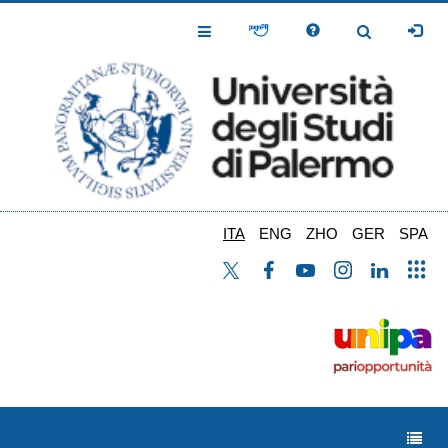
Salta
al
Toggle
Toggle
contenuto
Navigation
Navigation
principale
ITA
ENG
ZHO
GER
SPA