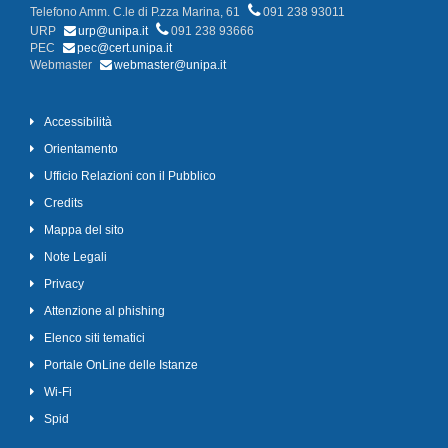
Telefono Amm. C.le di P.zza Marina, 61
091 238 93011
URP
urp@unipa.it
091 238 93666
PEC
pec@cert.unipa.it
Webmaster
webmaster@unipa.it
Accessibilità
Orientamento
Ufficio Relazioni con il Pubblico
Credits
Mappa del sito
Note Legali
Privacy
Attenzione al phishing
Elenco siti tematici
Portale OnLine delle Istanze
Wi-Fi
Spid