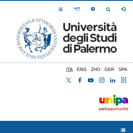
Salta
al
Toggle
Toggle
contenuto
Navigation
Navigation
principale
ITA
ENG
ZHO
GER
SPA