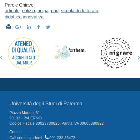
Parole Chiave:
articolo
,
notizia
,
unipa
,
phd
,
scuola di dottorato
,
didattica innovativa
Università degli Studi di Palermo
Piazza Marina, 61
90133 - PALERMO
Codice Fiscale 80023730825, Partita IVA 00605880822
Contatti
Call center studenti
091 238 86472