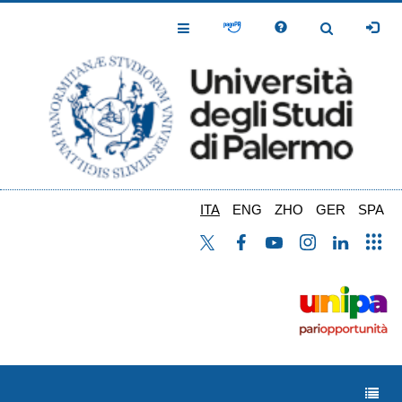
Salta
al
Toggle
Toggle
contenuto
Navigation
Navigation
principale
ITA
ENG
ZHO
GER
SPA