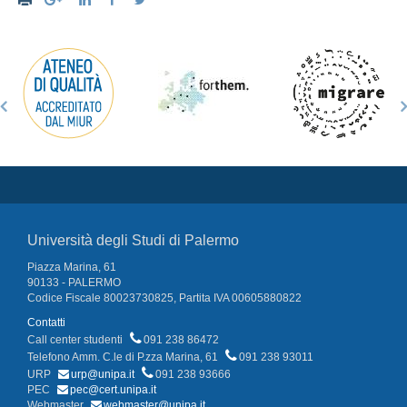
Università degli Studi di Palermo
Piazza Marina, 61
90133 - PALERMO
Codice Fiscale 80023730825, Partita IVA 00605880822
Contatti
Call center studenti
091 238 86472
Telefono Amm. C.le di P.zza Marina, 61
091 238 93011
URP
urp@unipa.it
091 238 93666
PEC
pec@cert.unipa.it
Webmaster
webmaster@unipa.it