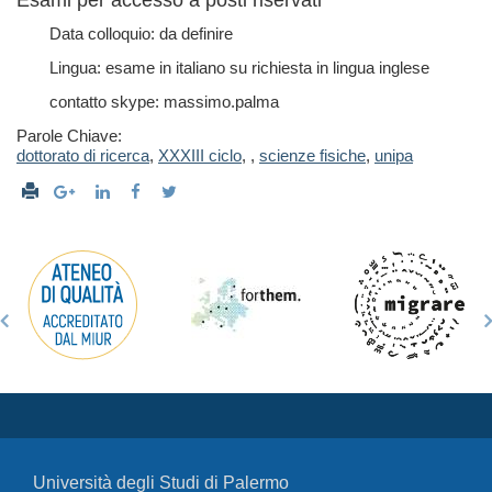
Esami per accesso a posti riservati
Data colloquio: da definire
Lingua: esame in italiano su richiesta in lingua inglese
contatto skype: massimo.palma
Parole Chiave:
dottorato di ricerca
,
XXXIII ciclo
,
,
scienze fisiche
,
unipa
Università degli Studi di Palermo