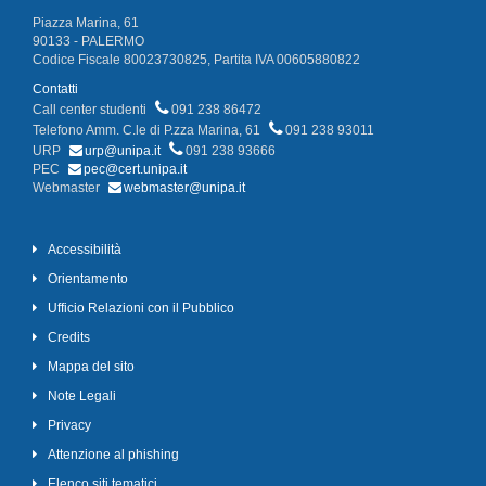
Piazza Marina, 61
90133 - PALERMO
Codice Fiscale 80023730825, Partita IVA 00605880822
Contatti
Call center studenti
091 238 86472
Telefono Amm. C.le di P.zza Marina, 61
091 238 93011
URP
urp@unipa.it
091 238 93666
PEC
pec@cert.unipa.it
Webmaster
webmaster@unipa.it
Accessibilità
Orientamento
Ufficio Relazioni con il Pubblico
Credits
Mappa del sito
Note Legali
Privacy
Attenzione al phishing
Elenco siti tematici