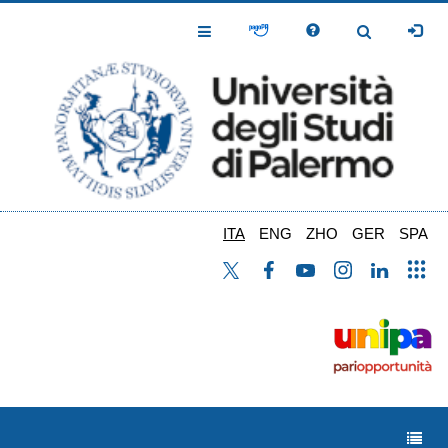
Salta
al
Toggle
Toggle
contenuto
Navigation
Navigation
principale
ITA
ENG
ZHO
GER
SPA