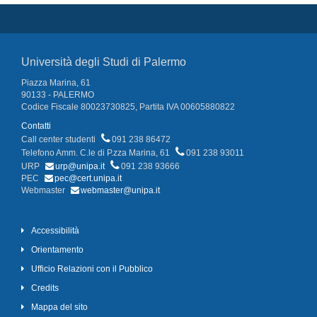
Università degli Studi di Palermo
Piazza Marina, 61
90133 - PALERMO
Codice Fiscale 80023730825, Partita IVA 00605880822
Contatti
Call center studenti
091 238 86472
Telefono Amm. C.le di P.zza Marina, 61
091 238 93011
URP
urp@unipa.it
091 238 93666
PEC
pec@cert.unipa.it
Webmaster
webmaster@unipa.it
Accessibilità
Orientamento
Ufficio Relazioni con il Pubblico
Credits
Mappa del sito