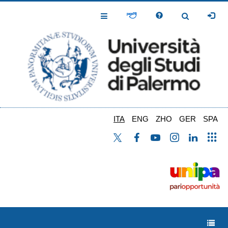
Salta
al
Toggle
Toggle
contenuto
Navigation
Navigation
principale
ITA
ENG
ZHO
GER
SPA