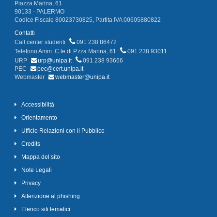
Piazza Marina, 61
90133 - PALERMO
Codice Fiscale 80023730825, Partita IVA 00605880822
Contatti
Call center studenti
091 238 86472
Telefono Amm. C.le di P.zza Marina, 61
091 238 93011
URP
urp@unipa.it
091 238 93666
PEC
pec@cert.unipa.it
Webmaster
webmaster@unipa.it
Accessibilità
Orientamento
Ufficio Relazioni con il Pubblico
Credits
Mappa del sito
Note Legali
Privacy
Attenzione al phishing
Elenco siti tematici