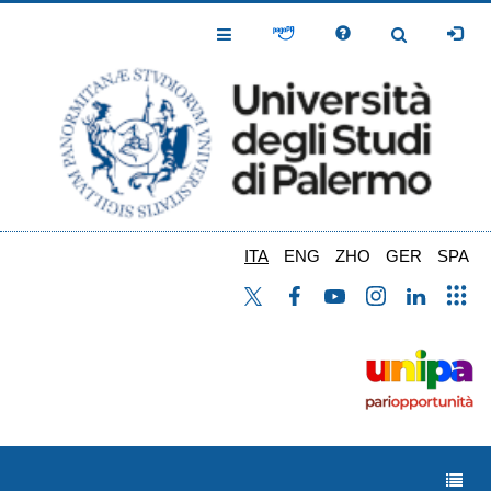
Salta
al
Toggle
Toggle
contenuto
Navigation
Navigation
principale
ITA
ENG
ZHO
GER
SPA