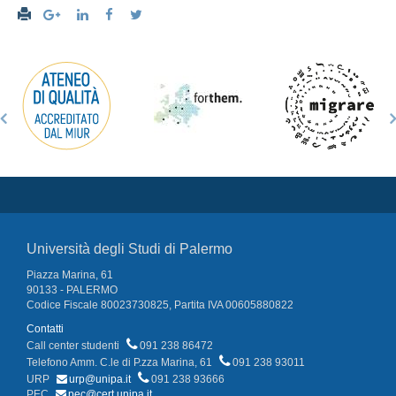
Università degli Studi di Palermo
Piazza Marina, 61
90133 - PALERMO
Codice Fiscale 80023730825, Partita IVA 00605880822
Contatti
Call center studenti
091 238 86472
Telefono Amm. C.le di P.zza Marina, 61
091 238 93011
URP
urp@unipa.it
091 238 93666
PEC
pec@cert.unipa.it