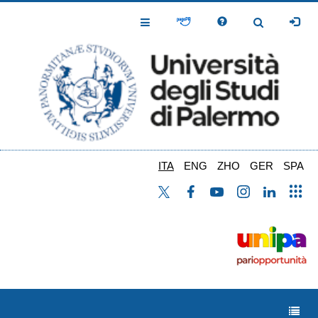
Salta
al
Toggle
Toggle
contenuto
Navigation
Navigation
principale
ITA
ENG
ZHO
GER
SPA