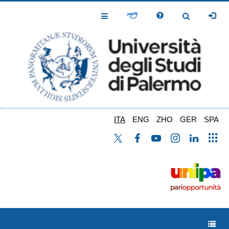
Salta
al
Toggle
Toggle
contenuto
Navigation
Navigation
principale
ITA
ENG
ZHO
GER
SPA