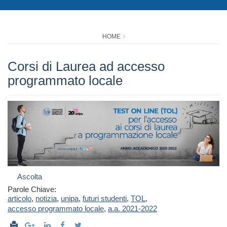
HOME
Corsi di Laurea ad accesso
programmato locale
Ascolta
Parole Chiave:
articolo
,
notizia
,
unipa
,
futuri studenti
,
TOL
,
accesso programmato locale
,
a.a. 2021-2022