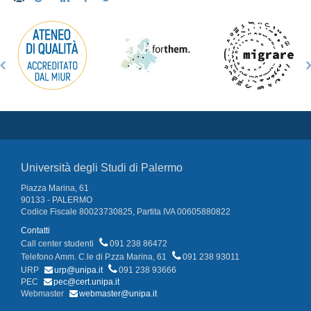
Università degli Studi di Palermo
Piazza Marina, 61
90133 - PALERMO
Codice Fiscale 80023730825, Partita IVA 00605880822
Contatti
Call center studenti
091 238 86472
Telefono Amm. C.le di P.zza Marina, 61
091 238 93011
URP
urp@unipa.it
091 238 93666
PEC
pec@cert.unipa.it
Webmaster
webmaster@unipa.it