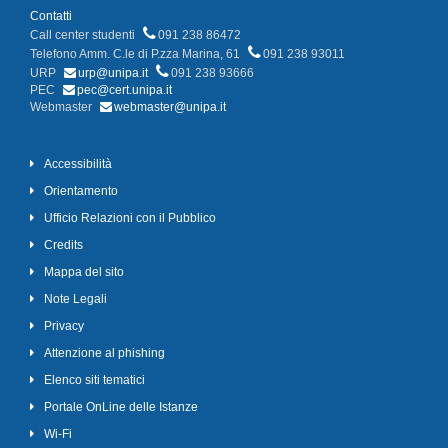
Contatti
Call center studenti
091 238 86472
Telefono Amm. C.le di P.zza Marina, 61
091 238 93011
URP
urp@unipa.it
091 238 93666
PEC
pec@cert.unipa.it
Webmaster
webmaster@unipa.it
Accessibilità
Orientamento
Ufficio Relazioni con il Pubblico
Credits
Mappa del sito
Note Legali
Privacy
Attenzione al phishing
Elenco siti tematici
Portale OnLine delle Istanze
Wi-Fi