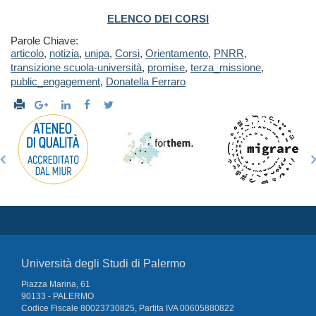
ELENCO DEI CORSI
Parole Chiave:
articolo
,
notizia
,
unipa
,
Corsi
,
Orientamento
,
PNRR
,
transizione scuola-università
,
promise
,
terza_missione
,
public_engagement
,
Donatella Ferraro
Università degli Studi di Palermo
Piazza Marina, 61
90133 - PALERMO
Codice Fiscale 80023730825, Partita IVA 00605880822