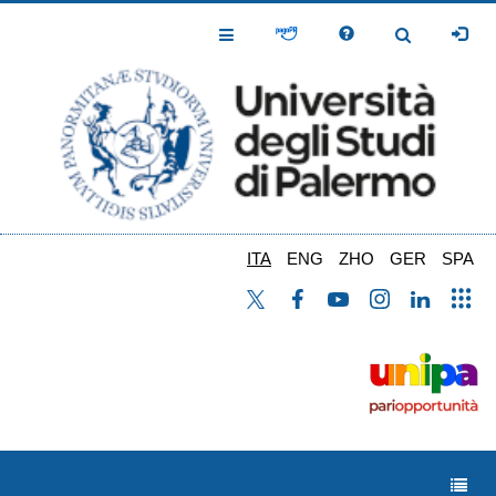
Salta
al
Toggle
Toggle
contenuto
Navigation
Navigation
principale
ITA
ENG
ZHO
GER
SPA