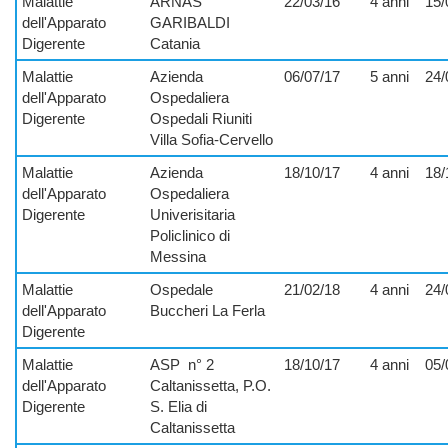
Malattie
ARNAS
22/03/16
4 anni
15/
dell'Apparato
GARIBALDI
Digerente
Catania
Malattie
Azienda
06/07/17
5 anni
24/
dell'Apparato
Ospedaliera
Digerente
Ospedali Riuniti
Villa Sofia-Cervello
Malattie
Azienda
18/10/17
4 anni
18/
dell'Apparato
Ospedaliera
Digerente
Univerisitaria
Policlinico di
Messina
Malattie
Ospedale
21/02/18
4 anni
24/
dell'Apparato
Buccheri La Ferla
Digerente
Malattie
ASP
n° 2
18/10/17
4 anni
05/
dell'Apparato
Caltanissetta, P.O.
Digerente
S. Elia di
Caltanissetta