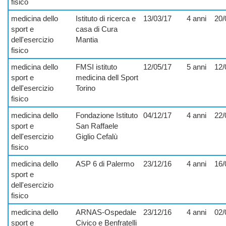
fisico
medicina dello
Istituto di ricerca e
13/03/17
4 anni
20/
sport e
casa di Cura
dell'esercizio
Mantia
fisico
medicina dello
FMSI istituto
12/05/17
5 anni
12/
sport e
medicina dell Sport
dell'esercizio
Torino
fisico
medicina dello
Fondazione Istituto
04/12/17
4 anni
22/
sport e
San Raffaele
dell'esercizio
Giglio Cefalù
fisico
medicina dello
ASP 6 di Palermo
23/12/16
4 anni
16/
sport e
dell'esercizio
fisico
medicina dello
ARNAS-Ospedale
23/12/16
4 anni
02/
sport e
Civico e Benfratelli