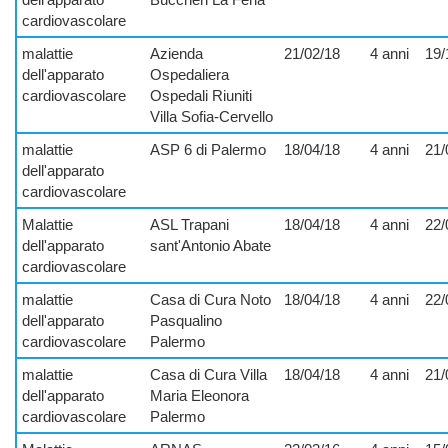
cardiovascolare
malattie
Azienda
21/02/18
4 anni
19/
dell'apparato
Ospedaliera
cardiovascolare
Ospedali Riuniti
Villa Sofia-Cervello
malattie
ASP 6 di Palermo
18/04/18
4 anni
21/
dell'apparato
cardiovascolare
Malattie
ASL Trapani
18/04/18
4 anni
22/
dell'apparato
sant'Antonio Abate
cardiovascolare
malattie
Casa di Cura Noto
18/04/18
4 anni
22/
dell'apparato
Pasqualino
cardiovascolare
Palermo
malattie
Casa di Cura Villa
18/04/18
4 anni
21/
dell'apparato
Maria Eleonora
cardiovascolare
Palermo