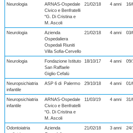
Neurologia
ARNAS-Ospedale
21/02/18
4 anni
16/
Civico e Benfratelli
“G. Di Cristina e
M. Ascoli
Neurologia
Azienda
21/02/18
4 anni
03/
Ospedaliera
Ospedali Riuniti
Villa Sofia-Cervello
Neurologia
Fondazione Istituto
18/10/17
4 anni
09/
San Raffaele
Giglio Cefalù
Neuropsichiatria
ASP 6 di
Palermo
29/10/18
4 anni
01/
infantile
Neuropsichiatria
ARNAS-Ospedale
11/03/19
4 anni
31/
infantile
Civico e Benfratelli
“G. Di Cristina e
M. Ascoli
Odontoiatria
Azienda
21/02/18
3 anni
24/