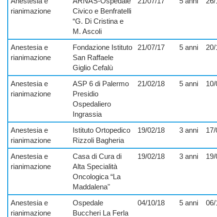
Anestesia e
ARNAS-Ospedale
21/07/17
5 anni
26/
rianimazione
Civico e Benfratelli
“G. Di Cristina e
M. Ascoli
Anestesia e
Fondazione Istituto
21/07/17
5 anni
20/
rianimazione
San Raffaele
Giglio Cefalù
Anestesia e
ASP 6 di Palermo
21/02/18
5 anni
10/
rianimazione
Presidio
Ospedaliero
Ingrassia
Anestesia e
Istituto Ortopedico
19/02/18
3 anni
17/
rianimazione
Rizzoli Bagheria
Anestesia e
Casa di Cura di
19/02/18
3 anni
19/
rianimazione
Alta Specialità
Oncologica “La
Maddalena"
Anestesia e
Ospedale
04/10/18
5 anni
06/
rianimazione
Buccheri La Ferla