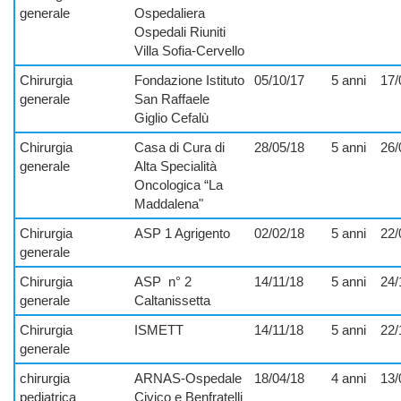
generale
Ospedaliera
Ospedali Riuniti
Villa Sofia-Cervello
Chirurgia
Fondazione Istituto
05/10/17
5 anni
17/
generale
San Raffaele
Giglio Cefalù
Chirurgia
Casa di Cura di
28/05/18
5 anni
26/
generale
Alta Specialità
Oncologica “La
Maddalena"
Chirurgia
ASP 1 Agrigento
02/02/18
5 anni
22/
generale
Chirurgia
ASP
n° 2
14/11/18
5 anni
24/
generale
Caltanissetta
Chirurgia
ISMETT
14/11/18
5 anni
22/
generale
chirurgia
ARNAS-Ospedale
18/04/18
4 anni
13/
pediatrica
Civico e Benfratelli