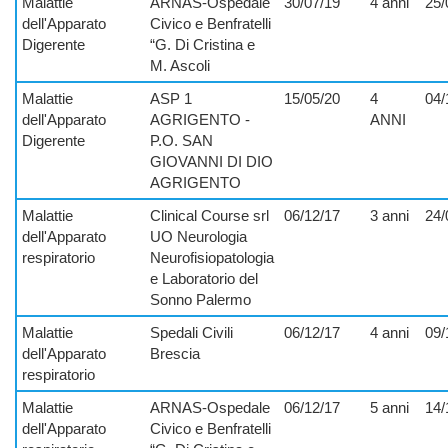
Malattie
ARNAS-Ospedale
30/07/19
4 anni
25/
dell'Apparato
Civico e Benfratelli
Digerente
“G. Di Cristina e
M. Ascoli
Malattie
ASP 1
15/05/20
4
04/
dell'Apparato
AGRIGENTO -
ANNI
Digerente
P.O. SAN
GIOVANNI DI DIO
AGRIGENTO
Malattie
Clinical Course srl
06/12/17
3 anni
24/
dell'Apparato
UO Neurologia
respiratorio
Neurofisiopatologia
e Laboratorio del
Sonno Palermo
Malattie
Spedali Civili
06/12/17
4 anni
09/
dell'Apparato
Brescia
respiratorio
Malattie
ARNAS-Ospedale
06/12/17
5 anni
14/
dell'Apparato
Civico e Benfratelli