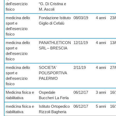
dell'esercizio
“G. Di Cristina e
fisico
M. Ascoli
medicina dello
Fondazione Istituto
08/03/19
4 anni
23/
sport e
Giglio di Cefalù
dell'esercizio
fisico
medicina dello
PANATHLETICON
12/11/19
4 anni
13/
sport e
SRL – BRESCIA
dell'esercizio
fisico
medicina dello
SOCIETA'
2/11/19
4 anni
27/
sport e
POLISPORTIVA
dell'esercizio
PALERMO
fisico
Medicina fisica e
Ospedale
06/12/17
3 anni
16/
riabilitativa
Buccheri La Ferla
medicina fisica e
Istituto Ortopedico
06/12/17
5 anni
16/
riabilitativa
Rizzoli Bagheria