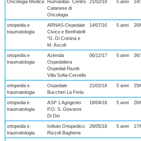
Oncologia Medica
Humanitas
Centro
21/02/18
5 anni
14/
Catanese di
Oncologia
ortopedia e
ARNAS-Ospedale
14/07/16
5 anni
20/
traumatologia
Civico e Benfratelli
“G. Di Cristina e
M. Ascoli
ortopedia e
Azienda
06/12/17
5 anni
26/
traumatologia
Ospedaliera
Ospedali Riuniti
Villa Sofia-Cervello
ortopedia e
Ospedale
21/02/18
5 anni
29/
traumatologia
Buccheri La Ferla
ortopedia e
ASP 1 Agrigento
18/04/18
5 anni
26/
traumatologia
P.O. S. Giovanni
Di Dio
ortopedia e
Istituto Ortopedico
28/05/18
5 anni
17/
traumatologia
Rizzoli Bagheria