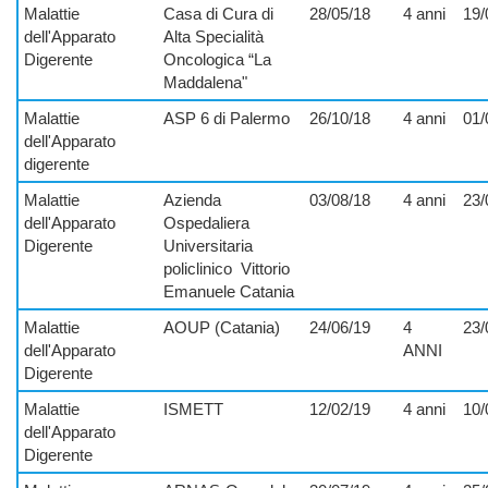
Malattie
Casa di Cura di
28/05/18
4 anni
19/
dell'Apparato
Alta Specialità
Digerente
Oncologica “La
Maddalena"
Malattie
ASP 6 di Palermo
26/10/18
4 anni
01/
dell'Apparato
digerente
Malattie
Azienda
03/08/18
4 anni
23/
dell'Apparato
Ospedaliera
Digerente
Universitaria
policlinico
Vittorio
Emanuele Catania
Malattie
AOUP (Catania)
24/06/19
4
23/
dell'Apparato
ANNI
Digerente
Malattie
ISMETT
12/02/19
4 anni
10/
dell'Apparato
Digerente