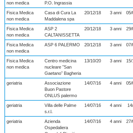
non medica
P.O. Ingrassia
Fisica Medica
Casa di Cura La
20/12/18
3 anni
05/
non medica
Maddalena spa
Fisica Medica
ASP 2
20/12/18
3 anni
29/
non medica
CALTANISSETTA
Fisica Medica
ASP 6 PALERMO
20/12/18
3 anni
07/
non medica
Fisica Medica
Centro medicina
13/10/20
3 anni
15/
non medica
nucleare "San
Gaetano" Bagheria
geriatria
Associazione
14/07/16
4 anni
05/
Buon Pastore
ONLUS palermo
geriatria
Villa delle Palme
14/07/16
4 anni
14
s.r.l.
geriatria
Azienda
14/07/16
4 anni
27/
Ospedaliera