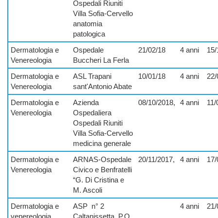
Ospedali Riuniti
Villa Sofia-Cervello
anatomia
patologica
Dermatologia e
Ospedale
21/02/18
4 anni
15/
Venereologia
Buccheri La Ferla
Dermatologia e
ASL Trapani
10/01/18
4 anni
22/
Venereologia
sant'Antonio Abate
Dermatologia e
Azienda
08/10/2018,
4 anni
11/
Venereologia
Ospedaliera
Ospedali Riuniti
Villa Sofia-Cervello
medicina generale
Dermatologia e
ARNAS-Ospedale
20/11/2017,
4 anni
17/
Venereologia
Civico e Benfratelli
“G. Di Cristina e
M. Ascoli
Dermatologia e
ASP
n° 2
4 anni
21/
venereologia
Caltanissetta, P.O.