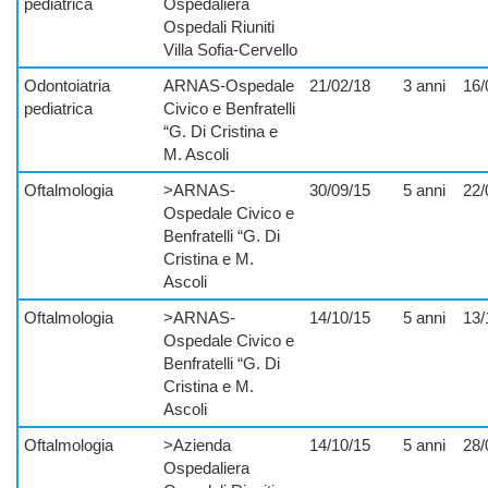
pediatrica
Ospedaliera
Ospedali Riuniti
Villa Sofia-Cervello
Odontoiatria
ARNAS-Ospedale
21/02/18
3 anni
16/
pediatrica
Civico e Benfratelli
“G. Di Cristina e
M. Ascoli
Oftalmologia
>ARNAS-
30/09/15
5 anni
22/
Ospedale Civico e
Benfratelli “G. Di
Cristina e M.
Ascoli
Oftalmologia
>ARNAS-
14/10/15
5 anni
13/
Ospedale Civico e
Benfratelli “G. Di
Cristina e M.
Ascoli
Oftalmologia
>Azienda
14/10/15
5 anni
28/
Ospedaliera