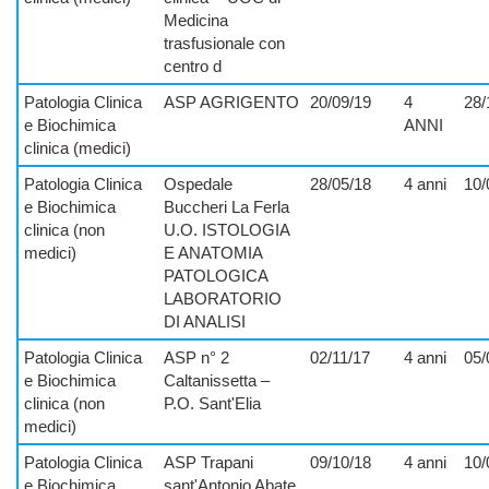
Medicina
trasfusionale con
centro d
Patologia Clinica
ASP AGRIGENTO
20/09/19
4
28/
e Biochimica
ANNI
clinica (medici)
Patologia Clinica
Ospedale
28/05/18
4 anni
10/
e Biochimica
Buccheri La Ferla
clinica (non
U.O. ISTOLOGIA
medici)
E ANATOMIA
PATOLOGICA
LABORATORIO
DI ANALISI
Patologia Clinica
ASP n° 2
02/11/17
4 anni
05/
e Biochimica
Caltanissetta –
clinica (non
P.O. Sant'Elia
medici)
Patologia Clinica
ASP Trapani
09/10/18
4 anni
10/
e Biochimica
sant'Antonio Abate