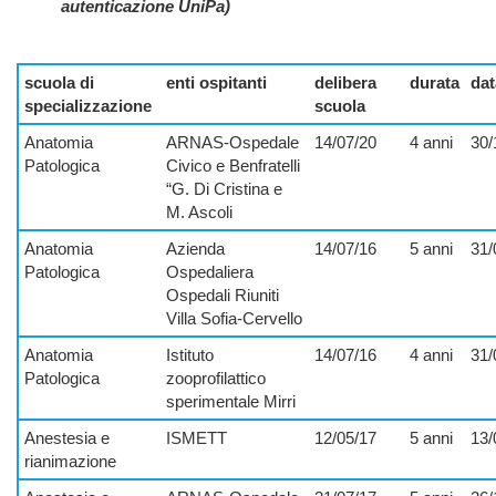
autenticazione UniPa)
scuola di
enti ospitanti
delibera
durata
dat
specializzazione
scuola
Anatomia
ARNAS-Ospedale
14/07/20
4 anni
30/
Patologica
Civico e Benfratelli
“G. Di Cristina e
M. Ascoli
Anatomia
Azienda
14/07/16
5 anni
31/
Patologica
Ospedaliera
Ospedali Riuniti
Villa Sofia-Cervello
Anatomia
Istituto
14/07/16
4 anni
31/
Patologica
zooprofilattico
sperimentale Mirri
Anestesia e
ISMETT
12/05/17
5 anni
13/
rianimazione