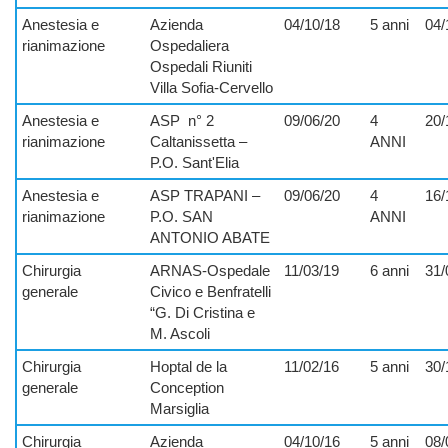
Anestesia e
Azienda
04/10/18
5 anni
04/
rianimazione
Ospedaliera
Ospedali Riuniti
Villa Sofia-Cervello
Anestesia e
ASP
n° 2
09/06/20
4
20/
rianimazione
Caltanissetta –
ANNI
P.O. Sant'Elia
Anestesia e
ASP TRAPANI –
09/06/20
4
16/
rianimazione
P.O. SAN
ANNI
ANTONIO ABATE
Chirurgia
ARNAS-Ospedale
11/03/19
6 anni
31/
generale
Civico e Benfratelli
“G. Di Cristina e
M. Ascoli
Chirurgia
Hoptal de la
11/02/16
5 anni
30/
generale
Conception
Marsiglia
Chirurgia
Azienda
04/10/16
5 anni
08/