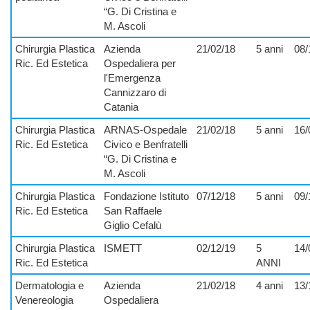
“G. Di Cristina e
M. Ascoli
Chirurgia Plastica
Azienda
21/02/18
5 anni
08/
Ric. Ed Estetica
Ospedaliera per
l'Emergenza
Cannizzaro di
Catania
Chirurgia Plastica
ARNAS-Ospedale
21/02/18
5 anni
16/
Ric. Ed Estetica
Civico e Benfratelli
“G. Di Cristina e
M. Ascoli
Chirurgia Plastica
Fondazione Istituto
07/12/18
5 anni
09/
Ric. Ed Estetica
San Raffaele
Giglio Cefalù
Chirurgia Plastica
ISMETT
02/12/19
5
14/
Ric. Ed Estetica
ANNI
Dermatologia e
Azienda
21/02/18
4 anni
13/
Venereologia
Ospedaliera