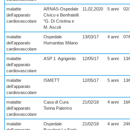
malattie
ARNAS-Ospedale
11,02,2020
5 anni
02/
dell'apparato
Civico e Benfratelli
cardiovascolare
“G. Di Cristina e
M. Ascoli
malattie
Ospedale
13/03/17
4 anni
07/
dell'apparato
Humanitas Milano
cardiovascolare
malattie
ASP 1
Agrigento
12/05/17
5 anni
13/
dell'apparato
cardiovascolare
malattie
ISMETT
12/05/17
5 anni
13/
dell'apparato
cardiovascolare
malattie
Casa di Cura
21/02/18
4 anni
16/
dell'apparato
Torina Palermo
cardiovascolare
malattie
Ospedale
21/02/18
4 anni
24/
dell'apparato
Buccheri La Ferla