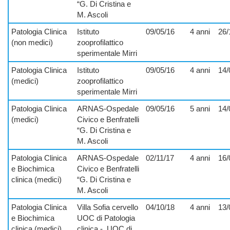
“G. Di Cristina e
M. Ascoli
Patologia Clinica
Istituto
09/05/16
4 anni
26/
(non medici)
zooprofilattico
sperimentale Mirri
Patologia Clinica
Istituto
09/05/16
4 anni
14/
(medici)
zooprofilattico
sperimentale Mirri
Patologia Clinica
ARNAS-Ospedale
09/05/16
5 anni
14/
(medici)
Civico e Benfratelli
“G. Di Cristina e
M. Ascoli
Patologia Clinica
ARNAS-Ospedale
02/11/17
4 anni
16/
e Biochimica
Civico e Benfratelli
clinica (medici)
“G. Di Cristina e
M. Ascoli
Patologia Clinica
Villa Sofia cervello
04/10/18
4 anni
13/
e Biochimica
UOC di Patologia
clinica (medici)
clinica -
UOC di