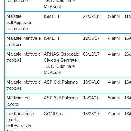
respiratorio
“G. Di Cristina e
M. Ascoli
Malattie
ISMETT
21/02/18
5 anni
11/
dell'Apparato
respiratorio
Malattie infettive e
ISMETT
12/05/17
4 anni
16/
tropicali
Malattie infettive e
ARNAS-Ospedale
06/12/17
4 anni
26/
tropicali
Civico e Benfratelli
“G. Di Cristina e
M. Ascoli
Malattie infettive e
ASP 6 di Palermo
18/04/18
4 anni
16/
tropicali
Medicina del
ASP 6 di Palermo
18/04/18
5 anni
16/
lavoro
medicina dello
CONI spa
13/03/17
4 anni
13/
sport e
dell'esercizio