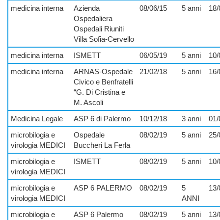
medicina interna
Azienda
08/06/15
5 anni
18/
Ospedaliera
Ospedali Riuniti
Villa Sofia-Cervello
medicina interna
ISMETT
06/05/19
5 anni
10/
medicina interna
ARNAS-Ospedale
21/02/18
5 anni
16/
Civico e Benfratelli
“G. Di Cristina e
M. Ascoli
Medicina Legale
ASP 6 di Palermo
10/12/18
3 anni
01/
microbilogia e
Ospedale
08/02/19
5 anni
25/
virologia MEDICI
Buccheri La Ferla
microbilogia e
ISMETT
08/02/19
5 anni
10/
virologia MEDICI
microbilogia e
ASP 6 PALERMO
08/02/19
5
13/
virologia MEDICI
ANNI
microbilogia e
ASP 6 Palermo
08/02/19
5 anni
13/