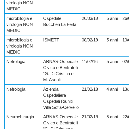
virologia NON
MEDICI
microbilogia e
Ospedale
26/03/19
5 anni
26/
virologia NON
Buccheri La Ferla
MEDICI
microbilogia e
ISMETT
08/02/19
5 anni
10/
virologia NON
MEDICI
Nefrologia
ARNAS-Ospedale
11/02/16
5 anni
02/
Civico e Benfratelli
“G. Di Cristina e
M. Ascoli
Nefrologia
Azienda
21/02/18
4 anni
13/
Ospedaliera
Ospedali Riuniti
Villa Sofia-Cervello
Neurochirurgia
ARNAS-Ospedale
21/02/18
5 anni
22/
Civico e Benfratelli
“G. Di Cristina e