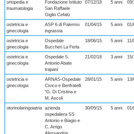
ortopedia e
Fondazione Istituto
07/12/18
5 anni
09/
traumatologia
San Raffaele
Giglio Cefalù
ostetricia e
ASP 6 di Palermo
01/04/15
5 anni
01/
ginecologia
ingrassia
ostetricia e
Ospedale
18/06/15
5 anni
11/
ginecologia
Buccheri La Ferla
ostetricia e
Ospedale S.
21/02/18
3 anni
15/
ginecologia
Antonio Abate
trapani
ostetricia e
ARNAS-Ospedale
28/01/15
5 anni
13/
ginecologia
Civico e Benfratelli
“G. Di Cristina e
M. Ascoli
otorinolaringoiatria
azienda
30/09/15
5 anni
01/
ospedaliera SS
Antonio e Biagio e
C. Arrigo
Alessandria