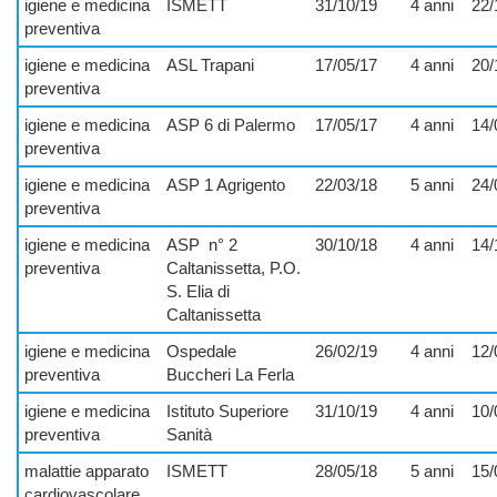
igiene e medicina
ISMETT
31/10/19
4 anni
22/
preventiva
igiene e medicina
ASL Trapani
17/05/17
4 anni
20/
preventiva
igiene e medicina
ASP 6 di Palermo
17/05/17
4 anni
14/
preventiva
igiene e medicina
ASP 1 Agrigento
22/03/18
5 anni
24/
preventiva
igiene e medicina
ASP
n° 2
30/10/18
4 anni
14/
preventiva
Caltanissetta, P.O.
S. Elia di
Caltanissetta
igiene e medicina
Ospedale
26/02/19
4 anni
12/
preventiva
Buccheri La Ferla
igiene e medicina
Istituto Superiore
31/10/19
4 anni
10/
preventiva
Sanità
malattie apparato
ISMETT
28/05/18
5 anni
15/
cardiovascolare