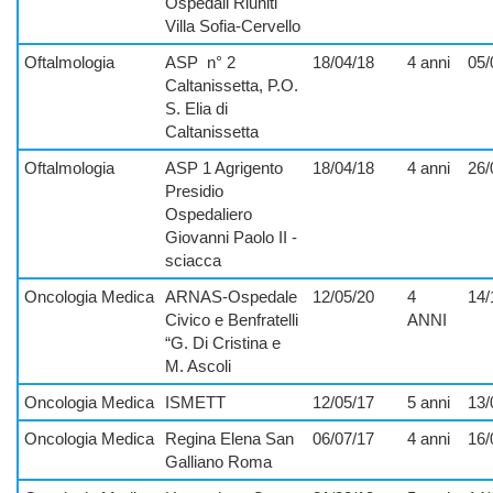
Ospedali Riuniti
Villa Sofia-Cervello
Oftalmologia
ASP
n° 2
18/04/18
4 anni
05/
Caltanissetta, P.O.
S. Elia di
Caltanissetta
Oftalmologia
ASP 1 Agrigento
18/04/18
4 anni
26/
Presidio
Ospedaliero
Giovanni Paolo II -
sciacca
Oncologia Medica
ARNAS-Ospedale
12/05/20
4
14/
Civico e Benfratelli
ANNI
“G. Di Cristina e
M. Ascoli
Oncologia Medica
ISMETT
12/05/17
5 anni
13/
Oncologia Medica
Regina Elena San
06/07/17
4 anni
16/
Galliano Roma