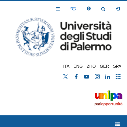
Salta
al
Toggle
Toggle
contenuto
Navigation
Navigation
principale
ITA
ENG
ZHO
GER
SPA