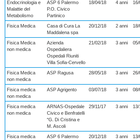
Endocrinologia e
ASP 6 Palermo
18/04/18
4 anni
16/
Malattie del
P.O. Civico
Metabolismo
Partinico
Fisica Medica
Casa di Cura La
20/12/18
2 anni
18/
Maddalena spa
Fisica Medica
Azienda
21/02/18
3 anni
05/
non medica
Ospedaliera
Ospedali Riuniti
Villa Sofia-Cervello
Fisica Medica
ASP Ragusa
28/05/18
3 anni
26/
non medica
Fisica medica
ASP Agrigento
03/07/18
3 anni
08/
non medica
Fisica medica
ARNAS-Ospedale
29/11/17
3 anni
13/
non medica
Civico e Benfratelli
“G. Di Cristina e
M. Ascoli
Fisica medica
ASP 6 Palermo
20/12/18
3 anni
13/