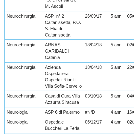
M. Ascoli
Neurochirurgia
ASP
n° 2
26/09/17
5 anni
05/
Caltanissetta, P.O.
S. Elia di
Caltanissetta
Neurochirurgia
ARNAS
18/04/18
5 anni
02/
GARIBALDI
Catania
Neurochirurgia
Azienda
18/04/18
5 anni
22/
Ospedaliera
Ospedali Riuniti
Villa Sofia-Cervello
Neurochirurgia
Casa di Cura Villa
03/10/18
5 anni
04/
Azzurra Siracusa
Neurologia
ASP 6 di Palermo
#N/D
4 anni
16/
Neurologia
Ospedale
06/12/17
4 anni
02/
Buccheri La Ferla