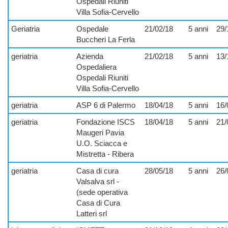
Ospedali Riuniti
Villa Sofia-Cervello
Geriatria
Ospedale
21/02/18
5 anni
29/
Buccheri La Ferla
geriatria
Azienda
21/02/18
5 anni
13/
Ospedaliera
Ospedali Riuniti
Villa Sofia-Cervello
geriatria
ASP 6 di Palermo
18/04/18
5 anni
16/
geriatria
Fondazione ISCS
18/04/18
5 anni
21/
Maugeri Pavia
U.O. Sciacca e
Mistretta - Ribera
geriatria
Casa di cura
28/05/18
5 anni
26/
Valsalva srl -
(sede operativa
Casa di Cura
Latteri srl