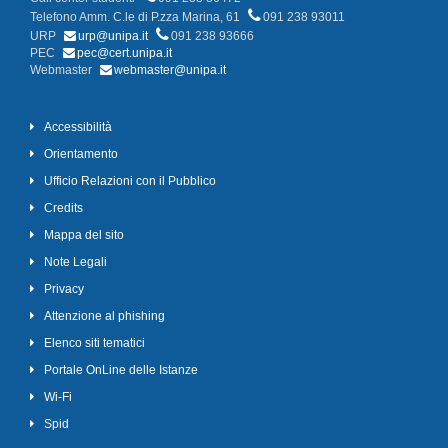
Telefono Amm. C.le di P.zza Marina, 61
091 238 93011
URP
urp@unipa.it
091 238 93666
PEC
pec@cert.unipa.it
Webmaster
webmaster@unipa.it
Accessibilità
Orientamento
Ufficio Relazioni con il Pubblico
Credits
Mappa del sito
Note Legali
Privacy
Attenzione al phishing
Elenco siti tematici
Portale OnLine delle Istanze
Wi-Fi
Spid