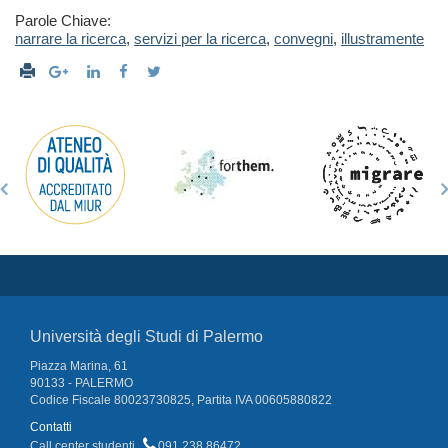
Parole Chiave:
narrare la ricerca
,
servizi per la ricerca
,
convegni
,
illustramente
Università degli Studi di Palermo
Piazza Marina, 61
90133 - PALERMO
Codice Fiscale 80023730825, Partita IVA 00605880822
Contatti
Call center studenti
091 238 86472