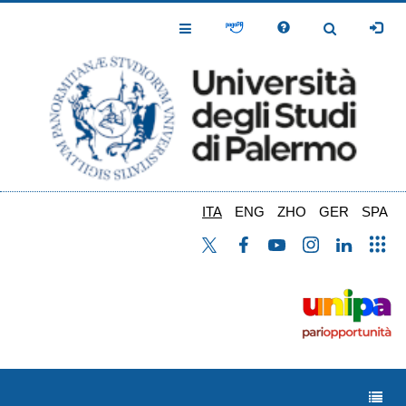
Salta
al
Toggle
Toggle
contenuto
Navigation
Navigation
principale
ITA
ENG
ZHO
GER
SPA