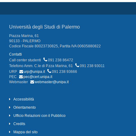
Università degli Studi di Palermo
Piazza Marina, 61
90133 - PALERMO
Codice Fiscale 80023730825, Partita IVA 00605880822
Contatti
Call center studenti
091 238 86472
Telefono Amm. C.le di P.zza Marina, 61
091 238 93011
URP
urp@unipa.it
091 238 93666
PEC
pec@cert.unipa.it
Webmaster
webmaster@unipa.it
Accessibilità
Orientamento
Ufficio Relazioni con il Pubblico
Credits
Mappa del sito