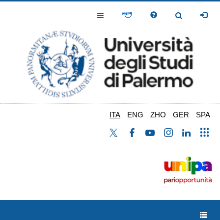
Salta
al
Toggle
Toggle
contenuto
Navigation
Navigation
principale
ITA
ENG
ZHO
GER
SPA