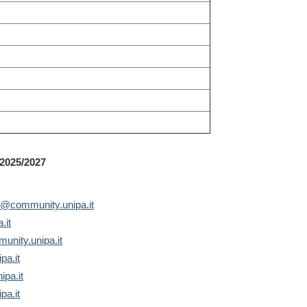
 2025/2027
lo@community.unipa.it
.it
unity.unipa.it
pa.it
ipa.it
pa.it