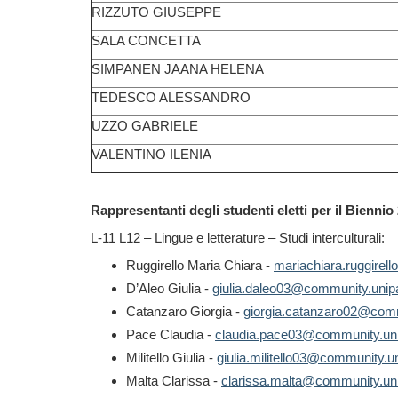
RIZZUTO GIUSEPPE
SALA CONCETTA
SIMPANEN JAANA HELENA
TEDESCO ALESSANDRO
UZZO GABRIELE
VALENTINO ILENIA
Rappresentanti degli studenti eletti per il Biennio
L-11 L12 – Lingue e letterature – Studi interculturali:
Ruggirello Maria Chiara -
mariachiara.ruggirel
D’Aleo Giulia -
giulia.daleo03@community.unipa
Catanzaro Giorgia -
giorgia.catanzaro02@comm
Pace Claudia -
claudia.pace03@community.uni
Militello Giulia -
giulia.militello03@community.un
Malta Clarissa -
clarissa.malta@community.uni