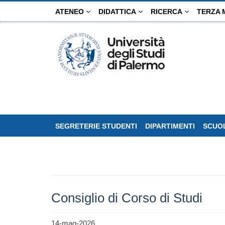
Salta
ATENEO
DIDATTICA
RICERCA
TERZA 
al
contenuto
principale
SEGRETERIE STUDENTI
DIPARTIMENTI
SCUOL
Consiglio di Corso di Studi
14-mag-2026