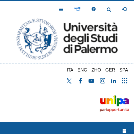
Salta
al
Toggle
Toggle
contenuto
Navigation
Navigation
principale
ITA
ENG
ZHO
GER
SPA