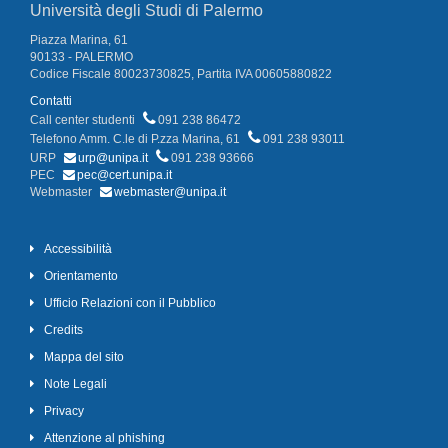
Università degli Studi di Palermo
Piazza Marina, 61
90133 - PALERMO
Codice Fiscale 80023730825, Partita IVA 00605880822
Contatti
Call center studenti
091 238 86472
Telefono Amm. C.le di P.zza Marina, 61
091 238 93011
URP
urp@unipa.it
091 238 93666
PEC
pec@cert.unipa.it
Webmaster
webmaster@unipa.it
Accessibilità
Orientamento
Ufficio Relazioni con il Pubblico
Credits
Mappa del sito
Note Legali
Privacy
Attenzione al phishing