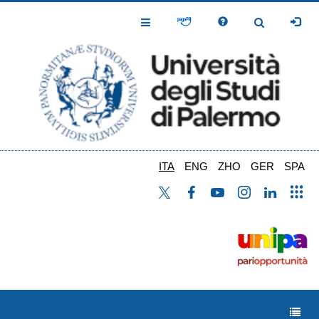
Salta
al
Toggle
Toggle
contenuto
Navigation
Navigation
principale
ITA
ENG
ZHO
GER
SPA