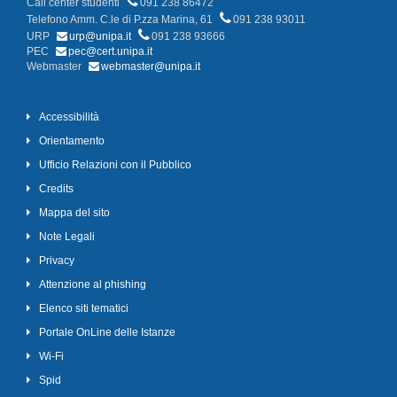
Call center studenti
091 238 86472
Telefono Amm. C.le di P.zza Marina, 61
091 238 93011
URP
urp@unipa.it
091 238 93666
PEC
pec@cert.unipa.it
Webmaster
webmaster@unipa.it
Accessibilità
Orientamento
Ufficio Relazioni con il Pubblico
Credits
Mappa del sito
Note Legali
Privacy
Attenzione al phishing
Elenco siti tematici
Portale OnLine delle Istanze
Wi-Fi
Spid