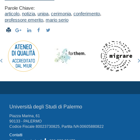
Parole Chiave:
articolo
,
notizia
,
unipa
,
cerimonia
,
conferimento
,
professore emerito
,
mario serio
Università degli Studi di Palermo
Piazza Marina, 61
90133 - PALERMO
Codice Fiscale 80023730825, Partita IVA 00605880822
Contatti