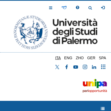
Salta
al
Toggle
Toggle
contenuto
Navigation
Navigation
principale
ITA
ENG
ZHO
GER
SPA