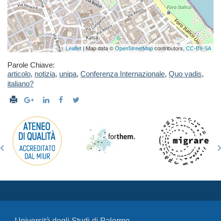
| Map data ©
contributors,
Leaflet
OpenStreetMap
CC-BY-SA
Parole Chiave:
articolo
,
notizia
,
unipa
,
Conferenza Internazionale
,
Quo vadis
,
italiano?
Università degli Studi di Palermo