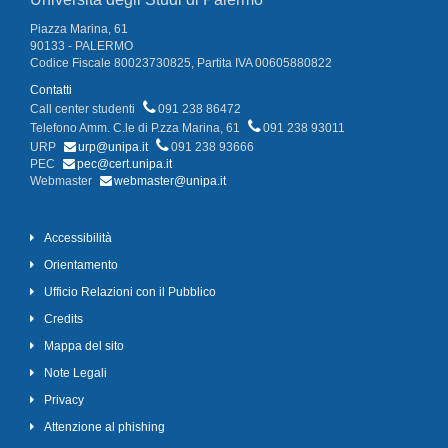
Piazza Marina, 61
90133 - PALERMO
Codice Fiscale 80023730825, Partita IVA 00605880822
Contatti
Call center studenti
091 238 86472
Telefono Amm. C.le di P.zza Marina, 61
091 238 93011
URP
urp@unipa.it
091 238 93666
PEC
pec@cert.unipa.it
Webmaster
webmaster@unipa.it
Accessibilità
Orientamento
Ufficio Relazioni con il Pubblico
Credits
Mappa del sito
Note Legali
Privacy
Attenzione al phishing