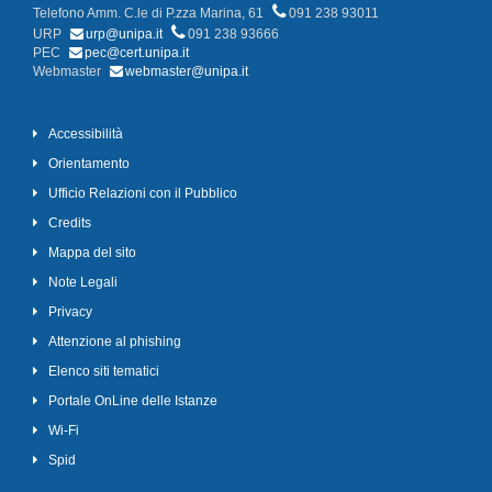
Telefono Amm. C.le di P.zza Marina, 61
091 238 93011
URP
urp@unipa.it
091 238 93666
PEC
pec@cert.unipa.it
Webmaster
webmaster@unipa.it
Accessibilità
Orientamento
Ufficio Relazioni con il Pubblico
Credits
Mappa del sito
Note Legali
Privacy
Attenzione al phishing
Elenco siti tematici
Portale OnLine delle Istanze
Wi-Fi
Spid