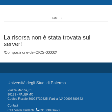
HOME
La risorsa non è stata trovata sul
server!
/Composizione-del-CICS-00002/
Università degli Studi di Palermo
Piazza Marina, 61
90133 - PALERMO
Codice Fiscale 80023730825, Partita IVA 00605880822
Contatti
Call center studenti
091 238 86472