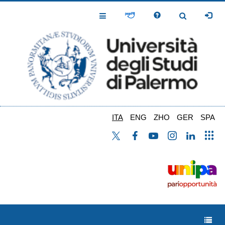
Salta
al
Toggle
Toggle
contenuto
Navigation
Navigation
principale
ITA
ENG
ZHO
GER
SPA