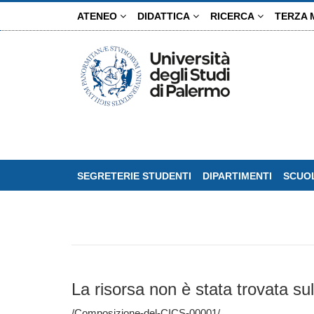
Salta
ATENEO
DIDATTICA
RICERCA
TERZA 
al
contenuto
principale
SEGRETERIE STUDENTI
DIPARTIMENTI
SCUOL
La risorsa non è stata trovata sul
/Composizione-del-CICS-00001/