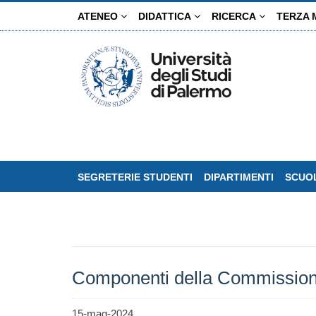
Salta
ATENEO
DIDATTICA
RICERCA
TERZA 
al
contenuto
principale
SEGRETERIE STUDENTI
DIPARTIMENTI
SCUOL
Componenti della Commissione
15-mag-2024