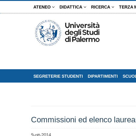
Salta
ATENEO
DIDATTICA
RICERCA
TERZA 
al
contenuto
principale
SEGRETERIE STUDENTI
DIPARTIMENTI
SCUOL
Commissioni ed elenco laurean
9-ott-2014