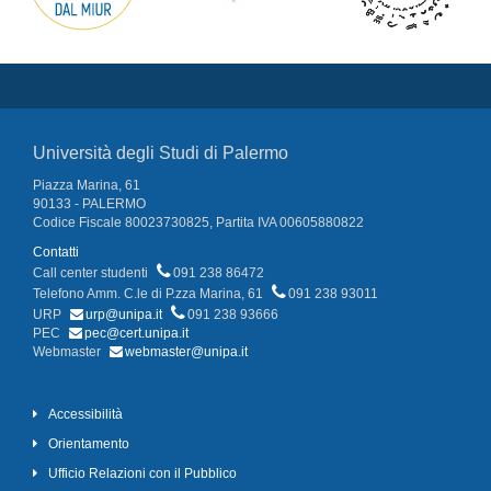
Università degli Studi di Palermo
Piazza Marina, 61
90133 - PALERMO
Codice Fiscale 80023730825, Partita IVA 00605880822
Contatti
Call center studenti
091 238 86472
Telefono Amm. C.le di P.zza Marina, 61
091 238 93011
URP
urp@unipa.it
091 238 93666
PEC
pec@cert.unipa.it
Webmaster
webmaster@unipa.it
Accessibilità
Orientamento
Ufficio Relazioni con il Pubblico