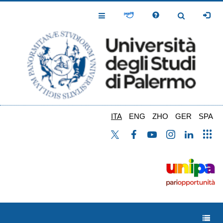
Salta
al
Toggle
Toggle
contenuto
Navigation
Navigation
principale
ITA
ENG
ZHO
GER
SPA