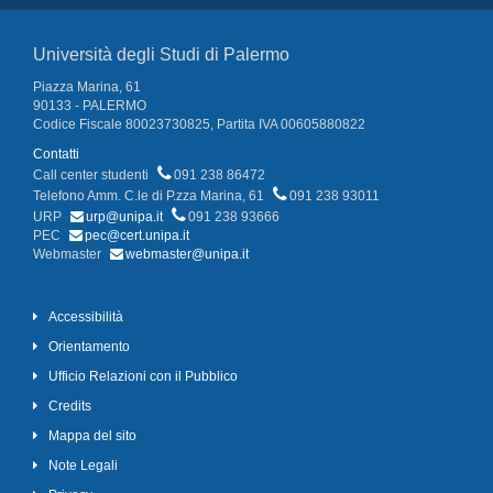
Università degli Studi di Palermo
Piazza Marina, 61
90133 - PALERMO
Codice Fiscale 80023730825, Partita IVA 00605880822
Contatti
Call center studenti
091 238 86472
Telefono Amm. C.le di P.zza Marina, 61
091 238 93011
URP
urp@unipa.it
091 238 93666
PEC
pec@cert.unipa.it
Webmaster
webmaster@unipa.it
Accessibilità
Orientamento
Ufficio Relazioni con il Pubblico
Credits
Mappa del sito
Note Legali