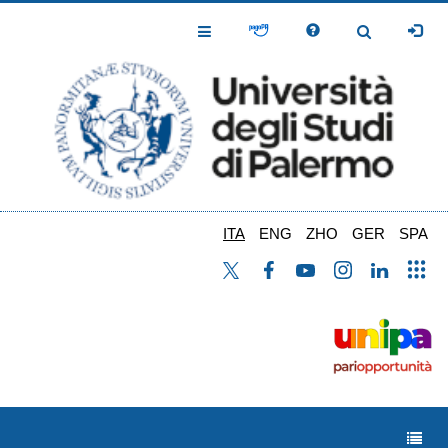
Salta
al
Toggle
Toggle
contenuto
Navigation
Navigation
principale
ITA
ENG
ZHO
GER
SPA