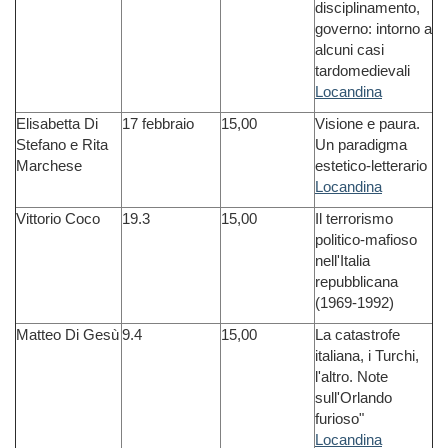
disciplinamento,
governo: intorno a
alcuni casi
tardomedievali
Locandina
Elisabetta Di
17 febbraio
15,00
Visione e paura.
Stefano e Rita
Un paradigma
Marchese
estetico-letterario
Locandina
Vittorio Coco
19.3
15,00
Il terrorismo
politico-mafioso
nell'Italia
repubblicana
(1969-1992)
Matteo Di Gesù
9.4
15,00
La catastrofe
italiana, i Turchi,
l'altro. Note
sull'Orlando
furioso"
Locandina