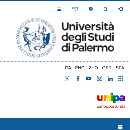
Salta
al
Toggle
Toggle
contenuto
Navigation
Navigation
principale
ITA
ENG
ZHO
GER
SPA