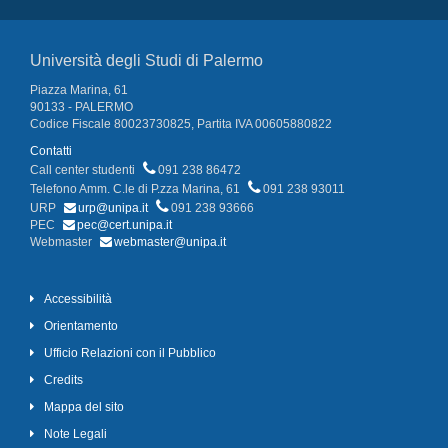
Università degli Studi di Palermo
Piazza Marina, 61
90133 - PALERMO
Codice Fiscale 80023730825, Partita IVA 00605880822
Contatti
Call center studenti
091 238 86472
Telefono Amm. C.le di P.zza Marina, 61
091 238 93011
URP
urp@unipa.it
091 238 93666
PEC
pec@cert.unipa.it
Webmaster
webmaster@unipa.it
Accessibilità
Orientamento
Ufficio Relazioni con il Pubblico
Credits
Mappa del sito
Note Legali