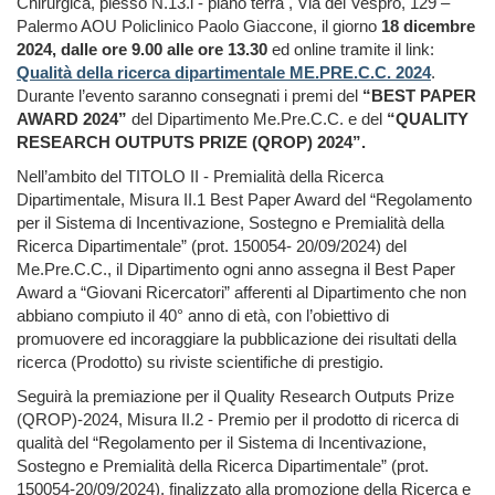
Chirurgica, plesso N.13.i - piano terra , Via del Vespro, 129 –
Palermo AOU Policlinico Paolo Giaccone, il giorno
18 dicembre
2024, dalle ore 9.00 alle ore 13.30
ed online tramite il link:
Qualità della ricerca dipartimentale ME.PRE.C.C. 2024
.
Durante l’evento saranno consegnati i premi del
“BEST PAPER
AWARD 2024”
del Dipartimento Me.Pre.C.C. e del
“QUALITY
RESEARCH OUTPUTS PRIZE (QROP) 2024”.
Nell’ambito del TITOLO II - Premialità della Ricerca
Dipartimentale, Misura II.1 Best Paper Award del “Regolamento
per il Sistema di Incentivazione, Sostegno e Premialità della
Ricerca Dipartimentale” (prot. 150054- 20/09/2024) del
Me.Pre.C.C., il Dipartimento ogni anno assegna il Best Paper
Award a “Giovani Ricercatori” afferenti al Dipartimento che non
abbiano compiuto il 40° anno di età, con l’obiettivo di
promuovere ed incoraggiare la pubblicazione dei risultati della
ricerca (Prodotto) su riviste scientifiche di prestigio.
Seguirà la premiazione per il Quality Research Outputs Prize
(QROP)-2024, Misura II.2 - Premio per il prodotto di ricerca di
qualità del “Regolamento per il Sistema di Incentivazione,
Sostegno e Premialità della Ricerca Dipartimentale” (prot.
150054-20/09/2024), finalizzato alla promozione della Ricerca e