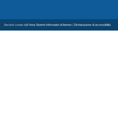
Servizio curato dall'
Area Sistemi Informativi di Ateneo
|
Dichiarazione di accessibilità