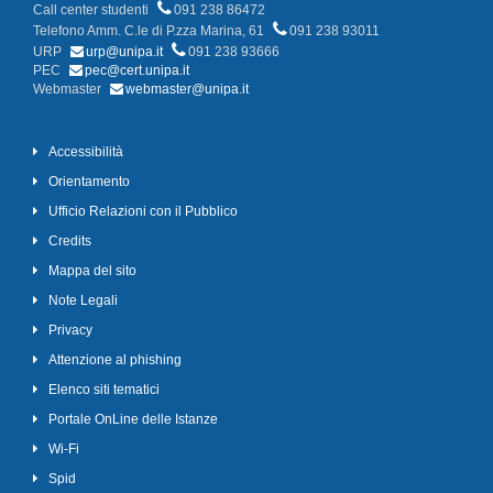
Call center studenti
091 238 86472
Telefono Amm. C.le di P.zza Marina, 61
091 238 93011
URP
urp@unipa.it
091 238 93666
PEC
pec@cert.unipa.it
Webmaster
webmaster@unipa.it
Accessibilità
Orientamento
Ufficio Relazioni con il Pubblico
Credits
Mappa del sito
Note Legali
Privacy
Attenzione al phishing
Elenco siti tematici
Portale OnLine delle Istanze
Wi-Fi
Spid