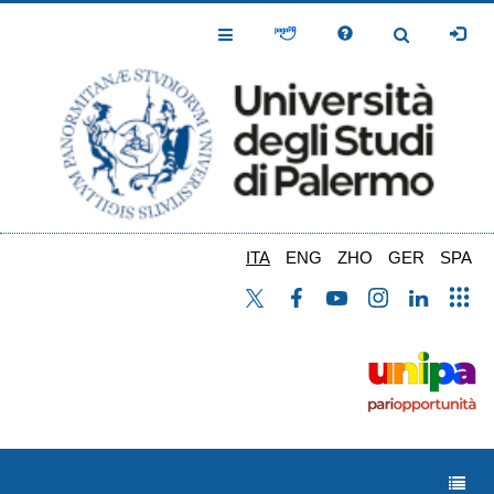
Salta
al
Toggle
Toggle
contenuto
Navigation
Navigation
principale
ITA
ENG
ZHO
GER
SPA