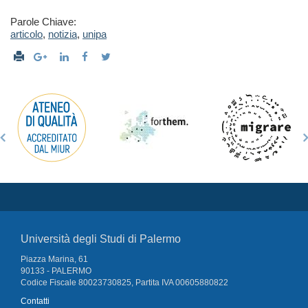
Parole Chiave:
articolo
,
notizia
,
unipa
Università degli Studi di Palermo
Piazza Marina, 61
90133 - PALERMO
Codice Fiscale 80023730825, Partita IVA 00605880822
Contatti