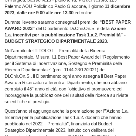
Palermo AOU Policlinico Paolo Giaccone, il giorno
11 dicembre
2023, dalle ore 9.00 alle ore 13.30
ed online.
Du
rante l’evento saranno consegnati i
premi del
“BEST PAPER
AWARD 2023”
del Dipartimento Di.Chir.On.S.
e della
Azione
1.a. incentivi per la pubblicazione Task 1.a.2. Premialità” -
BUDGET STRATEGICO DIPARTIMENTALE 2023
.
Nell’ambito del TITOLO II - Premialità della Ricerca
Dipartimentale, Misura II.1 Best Paper Award del “Regolamento
per il Sistema di Incentivazione, Sostegno e Premialità della
Ricerca Dipartimentale” (prot. 1144-23/12/2021) del
Di.Chir.On.S., il Dipartimento ogni anno assegna il Best Paper
Award a Ricercatori afferenti al Dipartimento, che non abbiano
compiuto il 45° anno di età, con l’obiettivo di promuovere ed
incoraggiare la pubblicazione dei risultati della ricerca su riviste
scientifiche di prestigio.
Quest’anno si aggiunge anche la premiazione per l’”Azione 1.a.
Incentivi per la pubblicazione Task 1.a.2. docenti che hanno
pubblicato nel 2022 – Premialità”, finanziata dal Budget
Strategico Dipartimentale 2023, istituito con delibera del