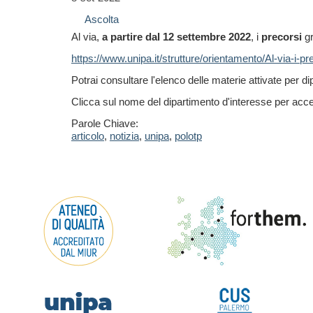
Ascolta
Al via,
a partire dal 12 settembre 2022
, i
precorsi
gr
https://www.unipa.it/strutture/orientamento/Al-via-i-pre
Potrai consultare l'elenco delle materie attivate per d
Clicca sul nome del dipartimento d'interesse per acced
Parole Chiave:
articolo
,
notizia
,
unipa
,
polotp