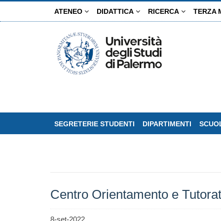
Salta
ATENEO
DIDATTICA
RICERCA
TERZA 
al
contenuto
principale
SEGRETERIE STUDENTI
DIPARTIMENTI
SCUOL
Centro Orientamento e Tutorato|
8-set-2022