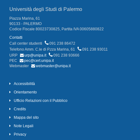
Università degli Studi di Palermo
Piazza Marina, 61
90133 - PALERMO
Codice Fiscale 80023730825, Partita IVA 00605880822
Contatti
Call center studenti
091 238 86472
Telefono Amm. C.le di P.zza Marina, 61
091 238 93011
URP
urp@unipa.it
091 238 93666
PEC
pec@cert.unipa.it
Webmaster
webmaster@unipa.it
Accessibilità
Orientamento
Ufficio Relazioni con il Pubblico
Credits
Mappa del sito
Note Legali
Privacy