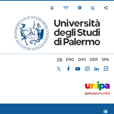
Salta
al
Toggle
Toggle
contenuto
Navigation
Navigation
principale
ITA
ENG
ZHO
GER
SPA