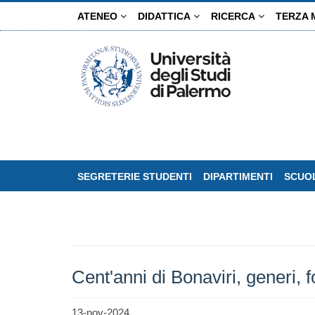
Salta
ATENEO
DIDATTICA
RICERCA
TERZA 
al
contenuto
principale
SEGRETERIE STUDENTI
DIPARTIMENTI
SCUOL
Cent'anni di Bonaviri, generi, 
13-nov-2024