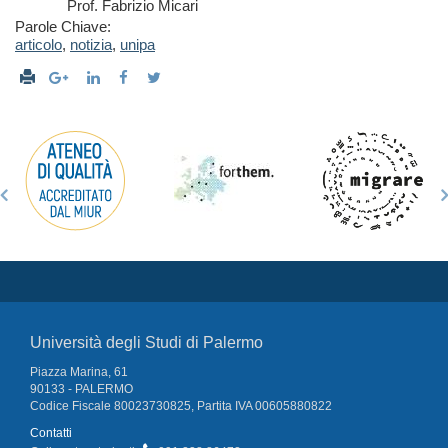
Prof. Fabrizio Micari
Parole Chiave:
articolo
,
notizia
,
unipa
Università degli Studi di Palermo
Piazza Marina, 61
90133 - PALERMO
Codice Fiscale 80023730825, Partita IVA 00605880822
Contatti