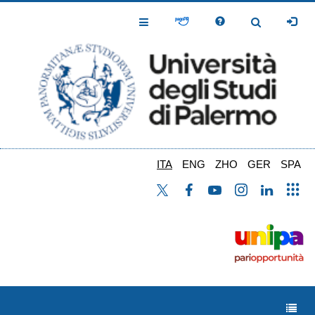
Salta
al
Toggle
Toggle
contenuto
Navigation
Navigation
principale
ITA
ENG
ZHO
GER
SPA