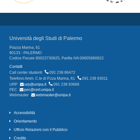
Università degli Studi di Palermo
Piazza Marina, 61
90133 - PALERMO
Codice Fiscale 80023730825, Partita IVA 00605880822
Contatti
Call center studenti
091 238 86472
Telefono Amm. C.le di P.zza Marina, 61
091 238 93011
URP
urp@unipa.it
091 238 93666
PEC
pec@cert.unipa.it
Webmaster
webmaster@unipa.it
Accessibilità
Orientamento
Ufficio Relazioni con il Pubblico
Credits