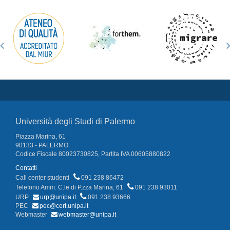
Università degli Studi di Palermo
Piazza Marina, 61
90133 - PALERMO
Codice Fiscale 80023730825, Partita IVA 00605880822
Contatti
Call center studenti
091 238 86472
Telefono Amm. C.le di P.zza Marina, 61
091 238 93011
URP
urp@unipa.it
091 238 93666
PEC
pec@cert.unipa.it
Webmaster
webmaster@unipa.it