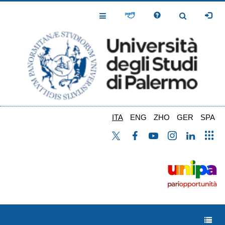
Salta
al
Toggle
Toggle
contenuto
Navigation
Navigation
principale
ITA
ENG
ZHO
GER
SPA