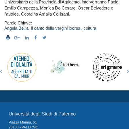
Universitario della Provincia di Agrigento, interverranno Paolo
Emilio Carapezza, Monica De Cesare, Oscar Belvedere e
l’autrice. Coordina Amalia Collisani.
Parole Chiave:
Angela Bellia
,
Il canto delle vergini locresi
,
cultura
Università degli Studi di Palermo
Piazza Marina, 61
90133 - PALERMO