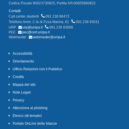
Codice Fiscale 80023730825, Partita IVA 00605880822
Contatti
Call center studenti
091 238 86472
Telefono Amm. C.le di P.zza Marina, 61
091 238 93011
URP
urp@unipa.it
091 238 93666
PEC
pec@cert.unipa.it
Webmaster
webmaster@unipa.it
Accessibilità
Orientamento
Ufficio Relazioni con il Pubblico
Credits
Mappa del sito
Note Legali
Privacy
Attenzione al phishing
Elenco siti tematici
Portale OnLine delle Istanze