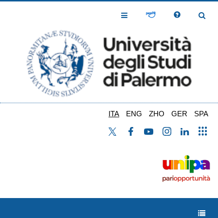
Salta
al
Toggle
Toggl
contenuto
Navigation
Navig
principale
ITA
ENG
ZHO
GER
SPA