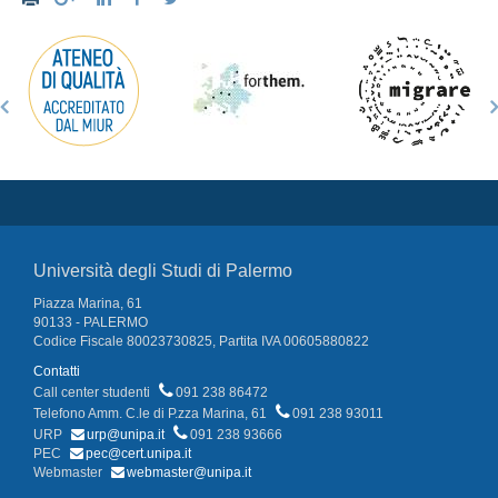
Università degli Studi di Palermo
Piazza Marina, 61
90133 - PALERMO
Codice Fiscale 80023730825, Partita IVA 00605880822
Contatti
Call center studenti
091 238 86472
Telefono Amm. C.le di P.zza Marina, 61
091 238 93011
URP
urp@unipa.it
091 238 93666
PEC
pec@cert.unipa.it
Webmaster
webmaster@unipa.it