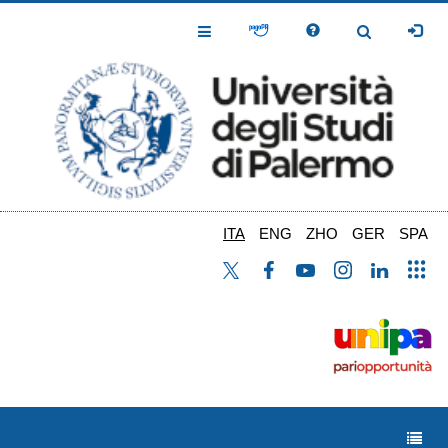
Salta
al
Toggle
Toggle
contenuto
Navigation
Navigation
principale
ITA
ENG
ZHO
GER
SPA