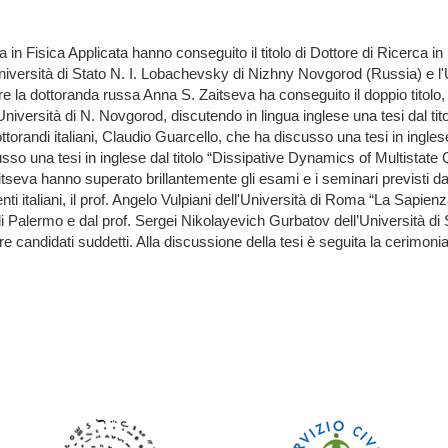
a in Fisica Applicata hanno conseguito il titolo di Dottore di Ricerca in 
l’Università di Stato N. I. Lobachevsky di Nizhny Novgorod (Russia) e
e la dottoranda russa Anna S. Zaitseva ha conseguito il doppio titolo, 
iversità di N. Novgorod, discutendo in lingua inglese una tesi dal ti
orandi italiani, Claudio Guarcello, che ha discusso una tesi in ingle
o una tesi in inglese dal titolo “Dissipative Dynamics of Multista
seva hanno superato brillantemente gli esami e i seminari previsti d
nti italiani, il prof. Angelo Vulpiani dell'Università di Roma “La Sapienz
 di Palermo e dal prof. Sergei Nikolayevich Gurbatov dell’Università 
 tre candidati suddetti. Alla discussione della tesi è seguita la cerimoni