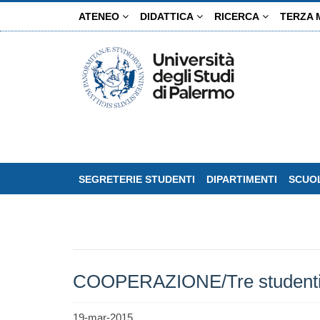
Salta
ATENEO
DIDATTICA
RICERCA
TERZA 
al
contenuto
principale
SEGRETERIE STUDENTI
DIPARTIMENTI
SCUOL
COOPERAZIONE/Tre studenti con
19-mar-2015