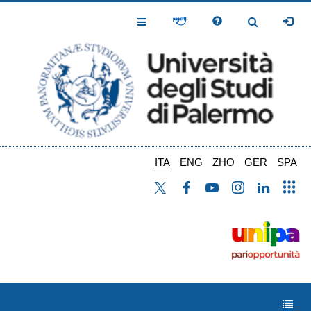
Salta
al
Toggle
Toggle
contenuto
Navigation
Navigation
principale
ITA
ENG
ZHO
GER
SPA