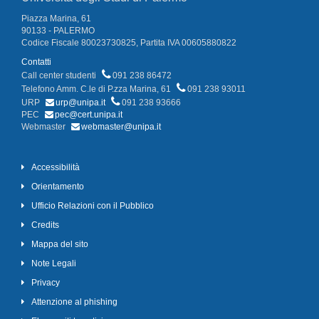
Piazza Marina, 61
90133 - PALERMO
Codice Fiscale 80023730825, Partita IVA 00605880822
Contatti
Call center studenti
091 238 86472
Telefono Amm. C.le di P.zza Marina, 61
091 238 93011
URP
urp@unipa.it
091 238 93666
PEC
pec@cert.unipa.it
Webmaster
webmaster@unipa.it
Accessibilità
Orientamento
Ufficio Relazioni con il Pubblico
Credits
Mappa del sito
Note Legali
Privacy
Attenzione al phishing