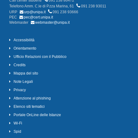
Call center studenti
091 238 86472
Telefono Amm. C.le di P.zza Marina, 61
091 238 93011
URP
urp@unipa.it
091 238 93666
PEC
pec@cert.unipa.it
Webmaster
webmaster@unipa.it
Accessibilità
Orientamento
Ufficio Relazioni con il Pubblico
Credits
Mappa del sito
Note Legali
Privacy
Attenzione al phishing
Elenco siti tematici
Portale OnLine delle Istanze
Wi-Fi
Spid