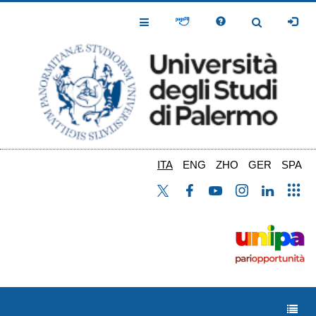
Salta
al
Toggle
Toggle
contenuto
Navigation
Navigation
principale
ITA
ENG
ZHO
GER
SPA