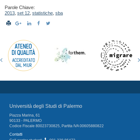
Parole Chiave:
2013
,
set 12
,
statistiche
,
sba
Università degli Studi di Palermo
Piazza Marina, 61
90133 - PALERMO
Codice Fiscale 80023730825, Partita IVA 00605880822
Contatti