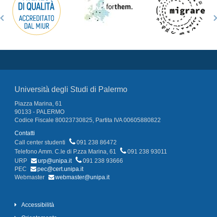
Università degli Studi di Palermo
Piazza Marina, 61
90133 - PALERMO
Codice Fiscale 80023730825, Partita IVA 00605880822
Contatti
Call center studenti
091 238 86472
Telefono Amm. C.le di P.zza Marina, 61
091 238 93011
URP
urp@unipa.it
091 238 93666
PEC
pec@cert.unipa.it
Webmaster
webmaster@unipa.it
Accessibilità