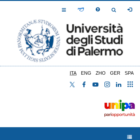
Salta
al
Toggle
Toggle
contenuto
Navigation
Navigation
principale
ITA
ENG
ZHO
GER
SPA