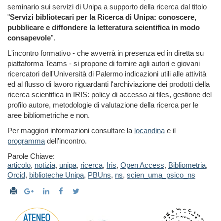
seminario sui servizi di Unipa a supporto della ricerca dal titolo
"
Servizi bibliotecari per la Ricerca di Unipa: conoscere,
pubblicare e diffondere la letteratura scientifica in modo
consapevole
".
L'incontro formativo - che avverrà in presenza ed in diretta su
piattaforma Teams - si propone di fornire agli autori e giovani
ricercatori dell'Università di Palermo indicazioni utili alle attività
ed al flusso di lavoro riguardanti l'archiviazione dei prodotti della
ricerca scientifica in IRIS: policy di accesso ai files, gestione del
profilo autore, metodologie di valutazione della ricerca per le
aree bibliometriche e non.
Per maggiori informazioni consultare la
locandina
e il
programma
dell'incontro.
Parole Chiave:
articolo
,
notizia
,
unipa
,
ricerca
,
Iris
,
Open Access
,
Bibliometria
,
Orcid
,
biblioteche Unipa
,
PBUns
,
ns
,
scien_uma_psico_ns