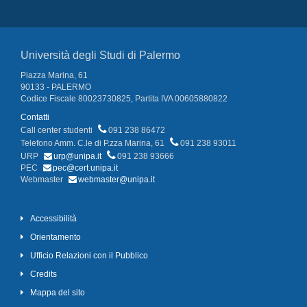
Università degli Studi di Palermo
Piazza Marina, 61
90133 - PALERMO
Codice Fiscale 80023730825, Partita IVA 00605880822
Contatti
Call center studenti
091 238 86472
Telefono Amm. C.le di P.zza Marina, 61
091 238 93011
URP
urp@unipa.it
091 238 93666
PEC
pec@cert.unipa.it
Webmaster
webmaster@unipa.it
Accessibilità
Orientamento
Ufficio Relazioni con il Pubblico
Credits
Mappa del sito