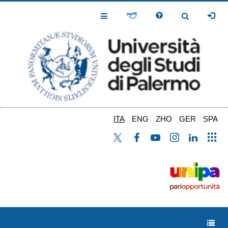
Salta
al
Toggle
Toggle
contenuto
Navigation
Navigation
principale
ITA
ENG
ZHO
GER
SPA