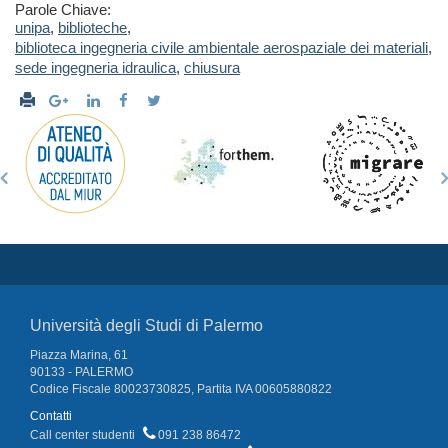
Parole Chiave:
unipa
,
biblioteche
,
biblioteca ingegneria civile ambientale aerospaziale dei materiali
,
sede ingegneria idraulica
,
chiusura
Università degli Studi di Palermo
Piazza Marina, 61
90133 - PALERMO
Codice Fiscale 80023730825, Partita IVA 00605880822
Contatti
Call center studenti
091 238 86472