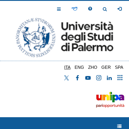
Salta
al
Toggle
Toggle
contenuto
Navigation
Navigation
principale
ITA
ENG
ZHO
GER
SPA