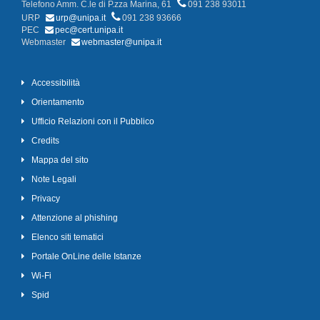
Telefono Amm. C.le di P.zza Marina, 61
091 238 93011
URP
urp@unipa.it
091 238 93666
PEC
pec@cert.unipa.it
Webmaster
webmaster@unipa.it
Accessibilità
Orientamento
Ufficio Relazioni con il Pubblico
Credits
Mappa del sito
Note Legali
Privacy
Attenzione al phishing
Elenco siti tematici
Portale OnLine delle Istanze
Wi-Fi
Spid