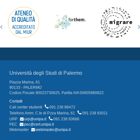
Università degli Studi di Palermo
Piazza Marina, 61
90133 - PALERMO
Codice Fiscale 80023730825, Partita IVA 00605880822
Contatti
Call center studenti
091 238 86472
Telefono Amm. C.le di P.zza Marina, 61
091 238 93011
URP
urp@unipa.it
091 238 93666
PEC
pec@cert.unipa.it
Webmaster
webmaster@unipa.it