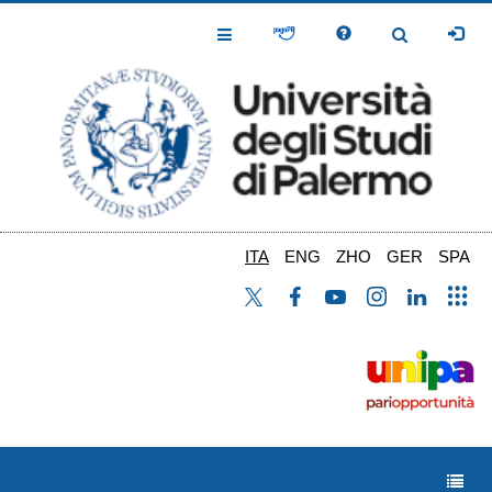
Salta
al
Toggle
Toggle
contenuto
Navigation
Navigation
principale
ITA
ENG
ZHO
GER
SPA