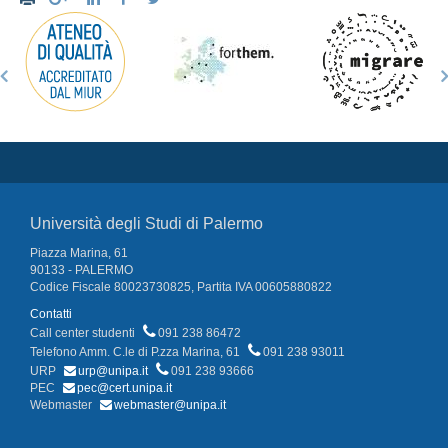
Università degli Studi di Palermo
Piazza Marina, 61
90133 - PALERMO
Codice Fiscale 80023730825, Partita IVA 00605880822
Contatti
Call center studenti
091 238 86472
Telefono Amm. C.le di P.zza Marina, 61
091 238 93011
URP
urp@unipa.it
091 238 93666
PEC
pec@cert.unipa.it
Webmaster
webmaster@unipa.it