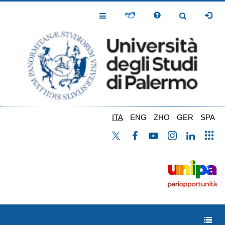
Salta
al
Toggle
Toggle
contenuto
Navigation
Navigation
principale
ITA
ENG
ZHO
GER
SPA