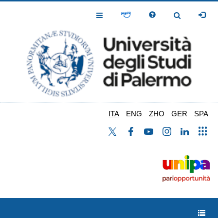
Salta
al
Toggle
Toggle
contenuto
Navigation
Navigation
principale
ITA
ENG
ZHO
GER
SPA