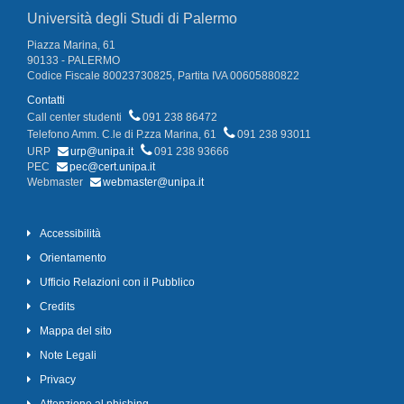
Università degli Studi di Palermo
Piazza Marina, 61
90133 - PALERMO
Codice Fiscale 80023730825, Partita IVA 00605880822
Contatti
Call center studenti
091 238 86472
Telefono Amm. C.le di P.zza Marina, 61
091 238 93011
URP
urp@unipa.it
091 238 93666
PEC
pec@cert.unipa.it
Webmaster
webmaster@unipa.it
Accessibilità
Orientamento
Ufficio Relazioni con il Pubblico
Credits
Mappa del sito
Note Legali
Privacy