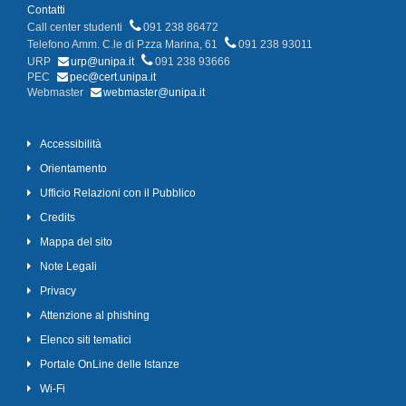
Contatti
Call center studenti
091 238 86472
Telefono Amm. C.le di P.zza Marina, 61
091 238 93011
URP
urp@unipa.it
091 238 93666
PEC
pec@cert.unipa.it
Webmaster
webmaster@unipa.it
Accessibilità
Orientamento
Ufficio Relazioni con il Pubblico
Credits
Mappa del sito
Note Legali
Privacy
Attenzione al phishing
Elenco siti tematici
Portale OnLine delle Istanze
Wi-Fi