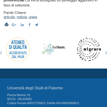
preferenziali
cui verrà assegnato un punteggio aggiuntivo in
fase di selezione.
Parole Chiave:
articolo
,
notizia
,
unipa
Università degli Studi di Palermo
Piazza Marina, 61
90133 - PALERMO
Codice Fiscale 80023730825, Partita IVA 00605880822