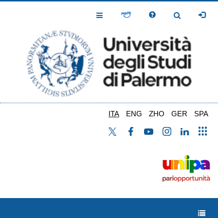
Salta
al
Toggle
Toggle
contenuto
Navigation
Navigation
principale
ITA
ENG
ZHO
GER
SPA