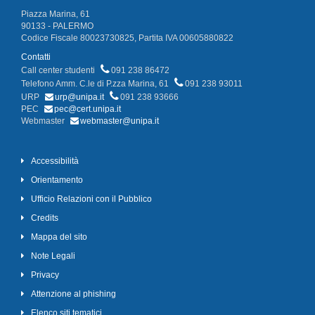
Piazza Marina, 61
90133 - PALERMO
Codice Fiscale 80023730825, Partita IVA 00605880822
Contatti
Call center studenti
091 238 86472
Telefono Amm. C.le di P.zza Marina, 61
091 238 93011
URP
urp@unipa.it
091 238 93666
PEC
pec@cert.unipa.it
Webmaster
webmaster@unipa.it
Accessibilità
Orientamento
Ufficio Relazioni con il Pubblico
Credits
Mappa del sito
Note Legali
Privacy
Attenzione al phishing
Elenco siti tematici