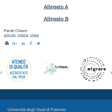
Allegato A
Allegato B
Parole Chiave:
articolo
,
notizia
,
unipa
Università degli Studi di Palermo