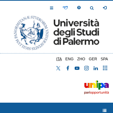
Salta
al
Toggle
Toggle
contenuto
Navigation
Navigation
principale
ITA
ENG
ZHO
GER
SPA