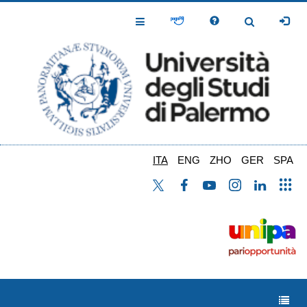
Salta
al
Toggle
Toggle
contenuto
Navigation
Navigation
principale
ITA
ENG
ZHO
GER
SPA