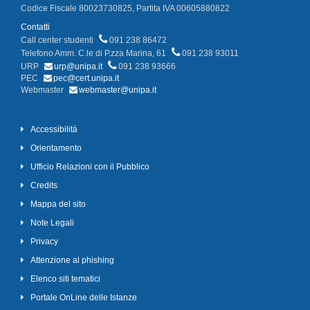
Codice Fiscale 80023730825, Partita IVA 00605880822
Contatti
Call center studenti
091 238 86472
Telefono Amm. C.le di P.zza Marina, 61
091 238 93011
URP
urp@unipa.it
091 238 93666
PEC
pec@cert.unipa.it
Webmaster
webmaster@unipa.it
Accessibilità
Orientamento
Ufficio Relazioni con il Pubblico
Credits
Mappa del sito
Note Legali
Privacy
Attenzione al phishing
Elenco siti tematici
Portale OnLine delle Istanze