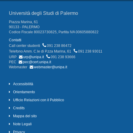
Università degli Studi di Palermo
Piazza Marina, 61
90133 - PALERMO
Codice Fiscale 80023730825, Partita IVA 00605880822
Contatti
Call center studenti
091 238 86472
Telefono Amm. C.le di P.zza Marina, 61
091 238 93011
URP
urp@unipa.it
091 238 93666
PEC
pec@cert.unipa.it
Webmaster
webmaster@unipa.it
Accessibilità
Orientamento
Ufficio Relazioni con il Pubblico
Credits
Mappa del sito
Note Legali
Privacy