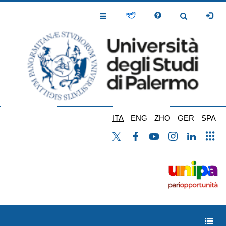
Salta
al
Toggle
Toggle
contenuto
Navigation
Navigation
principale
ITA
ENG
ZHO
GER
SPA