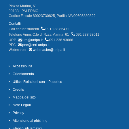
Piazza Marina, 61
90133 - PALERMO
Codice Fiscale 80023730825, Partita IVA 00605880822
Contatti
Call center studenti
091 238 86472
Telefono Amm. C.le di P.zza Marina, 61
091 238 93011
URP
urp@unipa.it
091 238 93666
PEC
pec@cert.unipa.it
Webmaster
webmaster@unipa.it
Accessibilità
Orientamento
Ufficio Relazioni con il Pubblico
Credits
Mappa del sito
Note Legali
Privacy
Attenzione al phishing
Elenco siti tematici