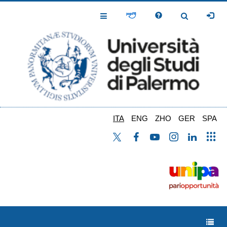
Salta
al
Toggle
Toggle
contenuto
Navigation
Navigation
principale
ITA
ENG
ZHO
GER
SPA