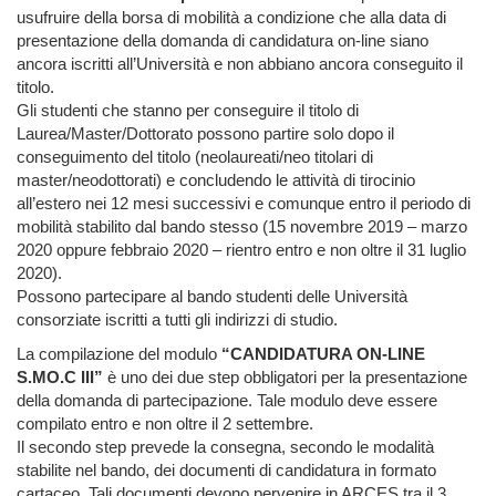
usufruire della borsa di mobilità a condizione che alla data di
presentazione della domanda di candidatura on-line siano
ancora iscritti all’Università e non abbiano ancora conseguito il
titolo.
Gli studenti che stanno per conseguire il titolo di
Laurea/Master/Dottorato possono partire solo dopo il
conseguimento del titolo (neolaureati/neo titolari di
master/neodottorati) e concludendo le attività di tirocinio
all’estero nei 12 mesi successivi e comunque entro il periodo di
mobilità stabilito dal bando stesso (15 novembre 2019 – marzo
2020 oppure febbraio 2020 – rientro entro e non oltre il 31 luglio
2020).
Possono partecipare al bando studenti delle Università
consorziate iscritti a tutti gli indirizzi di studio.
La compilazione del modulo
“CANDIDATURA ON-LINE
S.MO.C III”
è uno dei due step obbligatori per la presentazione
della domanda di partecipazione. Tale modulo deve essere
compilato entro e non oltre il 2 settembre.
Il secondo step prevede la consegna, secondo le modalità
stabilite nel bando, dei documenti di candidatura in formato
cartaceo. Tali documenti devono pervenire in ARCES tra il 3