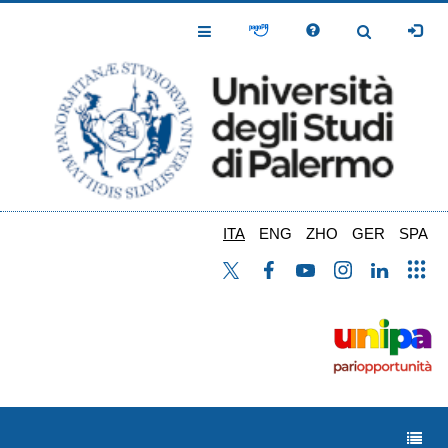
Salta
al
Toggle
Toggle
contenuto
Navigation
Navigation
principale
ITA
ENG
ZHO
GER
SPA