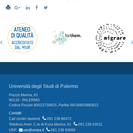
Università degli Studi di Palermo
Piazza Marina, 61
90133 - PALERMO
Codice Fiscale 80023730825, Partita IVA 00605880822
Contatti
Call center studenti
091 238 86472
Telefono Amm. C.le di P.zza Marina, 61
091 238 93011
URP
urp@unipa.it
091 238 93666