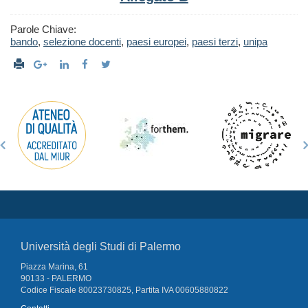
Parole Chiave:
bando
,
selezione docenti
,
paesi europei
,
paesi terzi
,
unipa
Università degli Studi di Palermo
Piazza Marina, 61
90133 - PALERMO
Codice Fiscale 80023730825, Partita IVA 00605880822