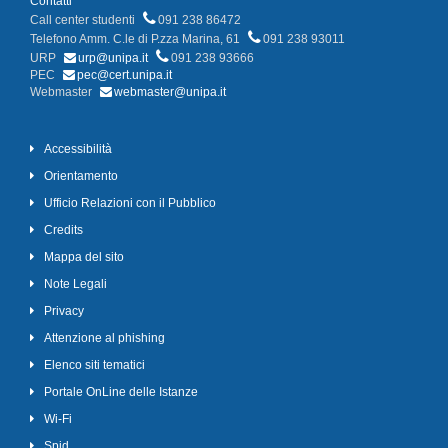
Contatti
Call center studenti
091 238 86472
Telefono Amm. C.le di P.zza Marina, 61
091 238 93011
URP
urp@unipa.it
091 238 93666
PEC
pec@cert.unipa.it
Webmaster
webmaster@unipa.it
Accessibilità
Orientamento
Ufficio Relazioni con il Pubblico
Credits
Mappa del sito
Note Legali
Privacy
Attenzione al phishing
Elenco siti tematici
Portale OnLine delle Istanze
Wi-Fi
Spid