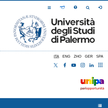
Salta
al
Toggle
Toggle
contenuto
Navigation
Navigation
principale
ITA
ENG
ZHO
GER
SPA