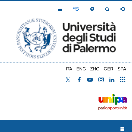
Salta
al
Toggle
Toggle
contenuto
Navigation
Navigation
principale
ITA
ENG
ZHO
GER
SPA