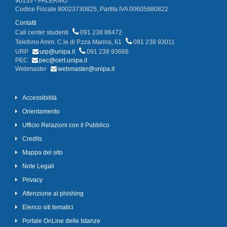
90133 - PALERMO
Codice Fiscale 80023730825, Partita IVA 00605880822
Contatti
Call center studenti
091 238 86472
Telefono Amm. C.le di P.zza Marina, 61
091 238 93011
URP
urp@unipa.it
091 238 93666
PEC
pec@cert.unipa.it
Webmaster
webmaster@unipa.it
Accessibilità
Orientamento
Ufficio Relazioni con il Pubblico
Credits
Mappa del sito
Note Legali
Privacy
Attenzione al phishing
Elenco siti tematici
Portale OnLine delle Istanze