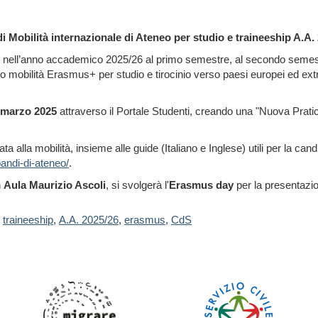
i Mobilità internazionale di Ateneo per studio e traineeship A.A.
ere nell’anno accademico 2025/26 al primo semestre, al secondo semes
ono mobilità Erasmus+ per studio e tirocinio verso paesi europei ed extr
8 marzo 2025
attraverso il Portale Studenti, creando una "Nuova Prati
cata alla mobilità, insieme alle guide (Italiano e Inglese) utili per la can
bandi-di-ateneo/
.
n
Aula Maurizio Ascoli
, si svolgerà l'
Erasmus day
per la presentazio
traineeship
,
A.A. 2025/26
,
erasmus
,
CdS