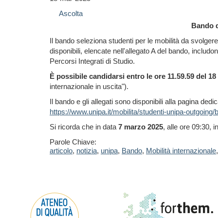
Ascolta
Bando d
Il bando seleziona studenti per le mobilità da svolg
disponibili, elencate nell'allegato A del bando, includ
Percorsi Integrati di Studio.
È possibile candidarsi entro le ore 11.59.59 del 1
internazionale in uscita").
Il bando e gli allegati sono disponibili alla pagina dedi
https://www.unipa.it/mobilita/studenti-unipa-outgoing/
Si ricorda che in data
7 marzo 2025
, alle ore 09:30, i
Parole Chiave:
articolo
,
notizia
,
unipa
,
Bando
,
Mobilità internazionale
,