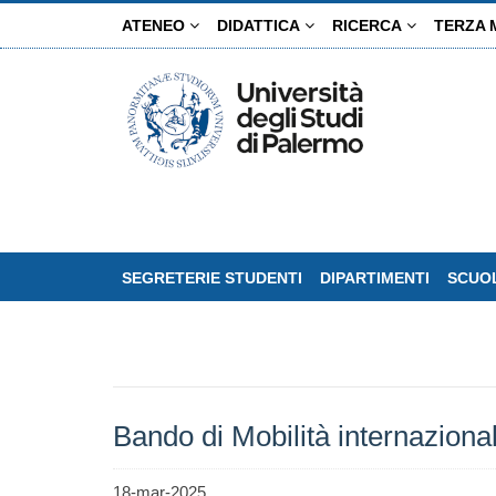
Salta
ATENEO
DIDATTICA
RICERCA
TERZA 
al
contenuto
principale
SEGRETERIE STUDENTI
DIPARTIMENTI
SCUOL
Bando di Mobilità internaziona
18-mar-2025